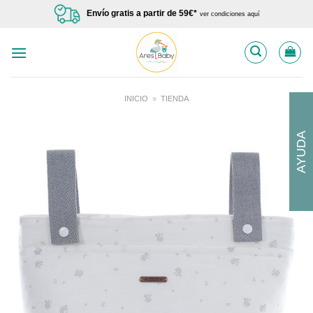
Saltar
Envío gratis a partir de 59€*
ver condiciones aquí
al
contenido
INICIO
»
TIENDA
AYUDA