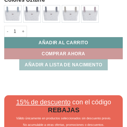
Bolso Crossbody Clea Uzturre cantidad
AÑADIR AL CARRITO
COMPRAR AHORA
AÑADIR A LISTA DE NACIMIENTO
15% de descuento
con el código
REBAJAS
Válido únicamente en productos seleccionados sin descuento previo.
No acumulable a otras ofertas, promociones o descuentos.