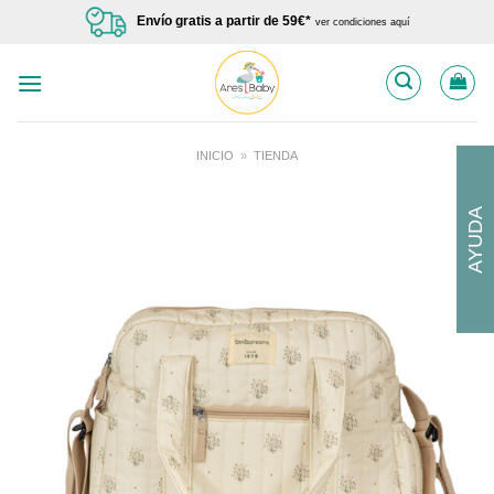
Saltar
Envío gratis a partir de 59€*
ver condiciones aquí
al
contenido
INICIO
»
TIENDA
AYUDA