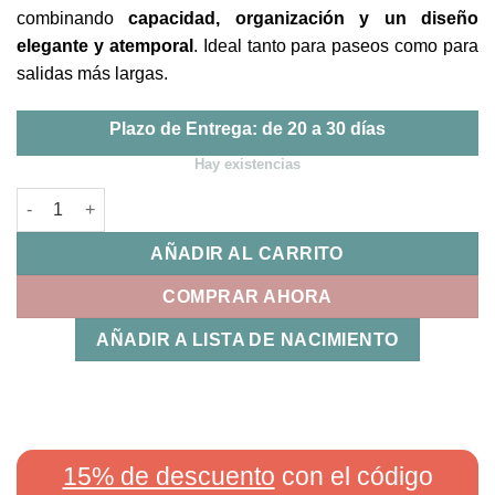
combinando
capacidad, organización y un diseño
elegante y atemporal
. Ideal tanto para paseos como para
salidas más largas.
Plazo de Entrega: de 20 a 30 días
Hay existencias
Bolsa Maternidad Cornelia Bimbidreams cantidad
AÑADIR AL CARRITO
COMPRAR AHORA
AÑADIR A LISTA DE NACIMIENTO
15% de descuento
con el código