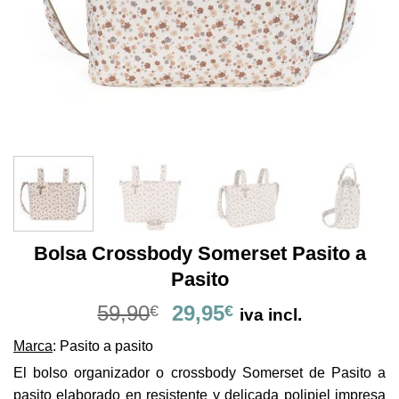
Bolsa Crossbody Somerset Pasito a
Pasito
El
El
59,90
29,95
€
€
iva incl.
precio
precio
Marca
: Pasito a pasito
original
actual
era:
es:
El bolso organizador o crossbody Somerset de Pasito a
59,90€.
29,95€.
pasito elaborado en resistente y delicada polipiel impresa