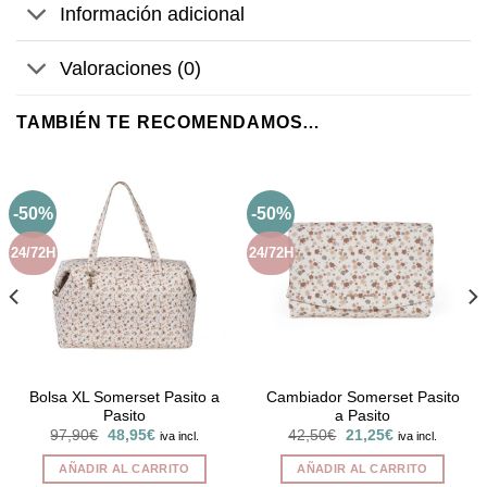
Información adicional
Valoraciones (0)
TAMBIÉN TE RECOMENDAMOS…
-50%
-50%
24/72H
24/72H
Bolsa XL Somerset Pasito a
Cambiador Somerset Pasito
Pasito
a Pasito
El
El
El
El
97,90
€
48,95
€
42,50
€
21,25
€
iva incl.
iva incl.
precio
precio
precio
precio
original
actual
original
actual
AÑADIR AL CARRITO
AÑADIR AL CARRITO
era:
es:
era:
es: