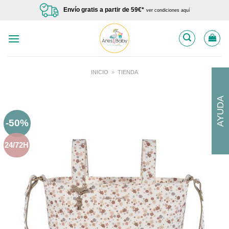
Saltar
Envío gratis a partir de 59€*
ver condiciones aquí
al
contenido
INICIO
»
TIENDA
AYUDA
-50%
24/72H