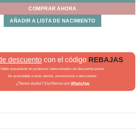
COMPRAR AHORA
AÑADIR A LISTA DE NACIMIENTO
de descuento
con el código
REBAJAS
Válido únicamente en productos seleccionados sin descuento previo.
No acumulable a otras ofertas, promociones o descuentos.
¿Tienes dudas? Escríbenos por
WhatsApp