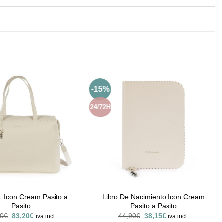
-15%
24/72H
L Icon Cream Pasito a
Libro De Nacimiento Icon Cream
Pasito
Pasito a Pasito
El
El
El
El
90
€
83,20
€
44,90
€
38,15
€
iva incl.
iva incl.