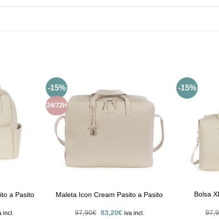
-15%
-15%
24/72H
Bolsa X
to a Pasito
Maleta Icon Cream Pasito a Pasito
El
El
97,90
€
83,20
€
97,
a incl.
iva incl.