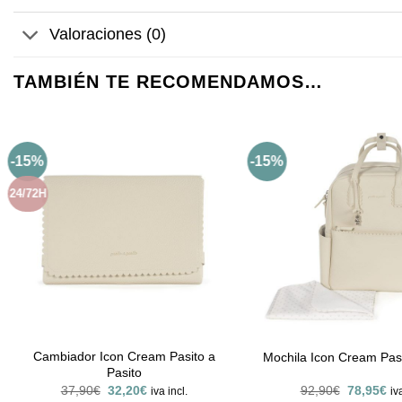
Valoraciones (0)
TAMBIÉN TE RECOMENDAMOS…
-15%
-15%
24/72H
Cambiador Icon Cream Pasito a
Mochila Icon Cream Pasi
Pasito
El
El
El
El
37,90
€
32,20
€
92,90
€
78,95
€
iva incl.
iv