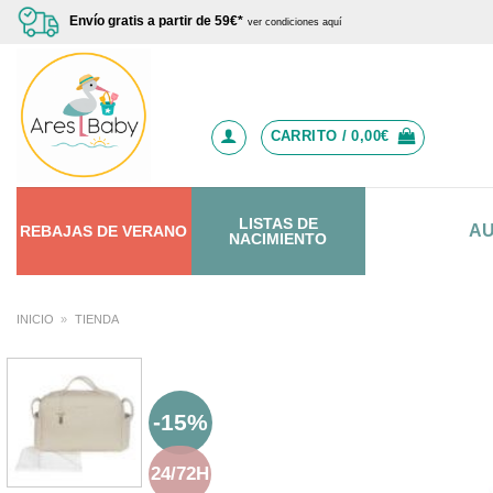
Saltar
Envío gratis a partir de 59€*
ver condiciones aquí
al
contenido
CARRITO /
0,00
€
LISTAS DE
A
REBAJAS
DE
VERANO
NACIMIENTO
INICIO
»
TIENDA
-15%
24/72H