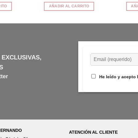
ecio
precio
precio
tual
original
actual
ITO
AÑADIR AL CARRITO
AÑ
:
era:
es:
,95€.
97,90€.
83,20€.
 EXCLUSIVAS,
S
ter
He leído y acepto 
 FERNANDO
ATENCIÓN AL CLIENTE