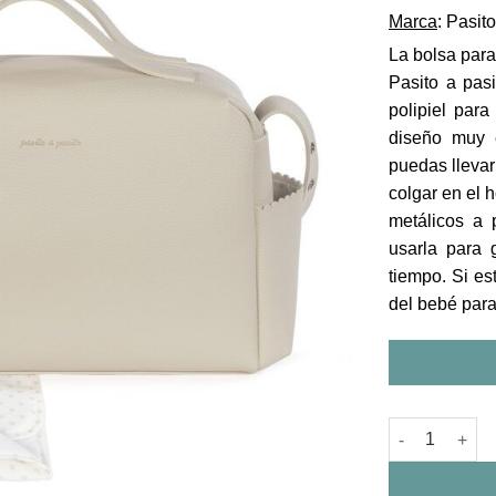
Marca
: Pasit
La bolsa para
Pasito a pas
polipiel para
diseño muy 
puedas llevar
colgar en el 
metálicos a 
usarla para 
tiempo. Si e
del bebé para 
Bolsa Canastil