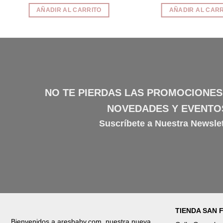
precio
precio
precio
pr
original
actual
original
ac
AÑADIR AL CARRITO
AÑADIR AL CARR
era:
es:
era:
es
37,90€.
32,20€.
92,90€.
78
NO TE PIERDAS LAS PROMOCIONES
NOVEDADES Y EVENTO
Suscríbete a Nuestra Newslet
TIENDA SAN
Bienvenidos a aresbaby.com, nuestra nueva