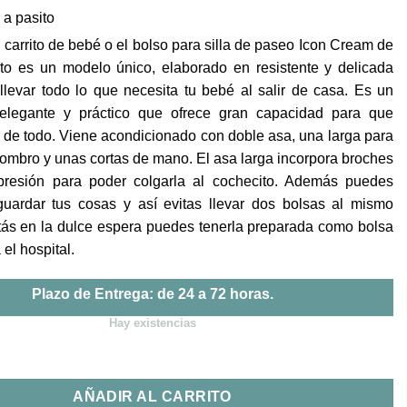
precio
precio
o a pasito
original
actual
era:
es:
 carrito de bebé o el bolso para silla de paseo Icon Cream de
79,90€.
67,90€.
ito es un modelo único, elaborado en resistente y delicada
 llevar todo lo que necesita tu bebé al salir de casa. Es un
elegante y práctico que ofrece gran capacidad para que
 de todo. Viene acondicionado con doble asa, una larga para
hombro y unas cortas de mano. El asa larga incorpora broches
presión para poder colgarla al cochecito. Además puedes
guardar tus cosas y así evitas llevar dos bolsas al mismo
stás en la dulce espera puedes tenerla preparada como bolsa
el hospital.
Plazo de Entrega: de 24 a 72 horas.
Hay existencias
la Icon Cream Pasito a Pasito cantidad
AÑADIR AL CARRITO