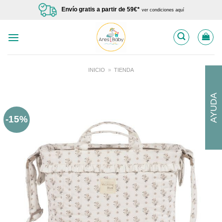
Saltar
Envío gratis a partir de 59€*
ver condiciones aquí
al
contenido
INICIO
»
TIENDA
AYUDA
-15%