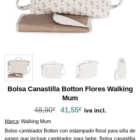
Bolsa Canastilla Botton Flores Walking
Mum
El
El
48,90
41,55
€
€
iva incl.
precio
precio
Marca
: Walking Mum
original
actual
era:
es:
Bolso cambiador Botton con estampado floral para silla de
48,90€.
41,55€.
paseo que incluye cambiador para bebe. Bolsa canastilla