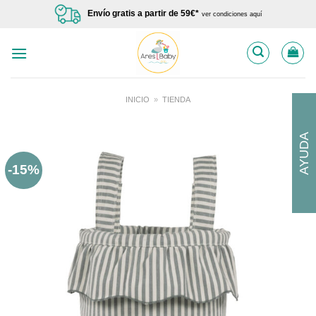
Saltar
Envío gratis a partir de 59€*
ver condiciones aquí
al
contenido
INICIO
»
TIENDA
AYUDA
-15%