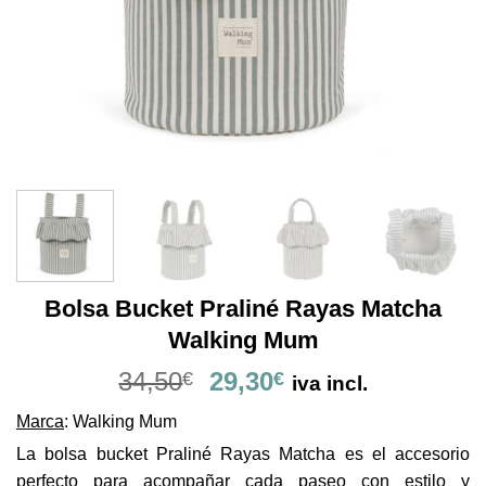
Bolsa Bucket Praliné Rayas Matcha
Walking Mum
El
El
34,50
29,30
€
€
iva incl.
precio
precio
Marca
: Walking Mum
original
actual
era:
es:
La bolsa bucket Praliné Rayas Matcha es el accesorio
34,50€.
29,30€.
perfecto para acompañar cada paseo con estilo y