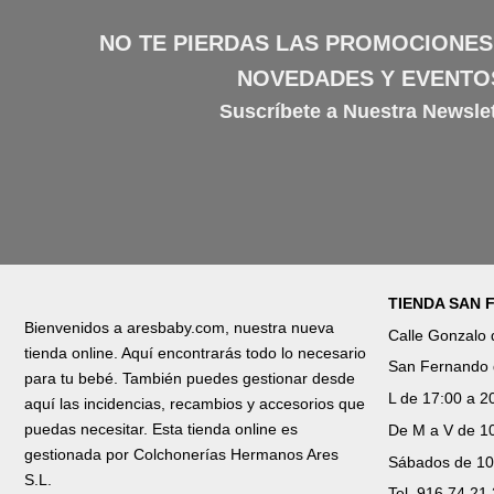
NO TE PIERDAS LAS PROMOCIONES
NOVEDADES Y EVENTO
Suscríbete a Nuestra Newslet
TIENDA SAN
Bienvenidos a aresbaby.com, nuestra nueva
Calle Gonzalo
tienda online. Aquí encontrarás todo lo necesario
San Fernando 
para tu bebé. También puedes gestionar desde
L de 17:00 a 2
aquí las incidencias, recambios y accesorios que
puedas necesitar. Esta tienda online es
De M a V de 10
gestionada por Colchonerías Hermanos Ares
Sábados de 10
S.L.
Tel. 916 74 21