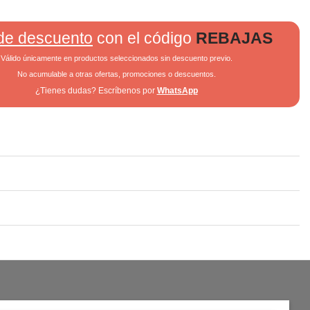
de descuento
con el código
REBAJAS
Válido únicamente en productos seleccionados sin descuento previo.
No acumulable a otras ofertas, promociones o descuentos.
¿Tienes dudas? Escríbenos por
WhatsApp