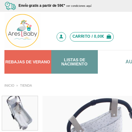
Saltar
Envío gratis a partir de 59€*
ver condiciones aquí
al
contenido
CARRITO /
0,00
€
LISTAS DE
A
REBAJAS
DE
VERANO
NACIMIENTO
INICIO
»
TIENDA