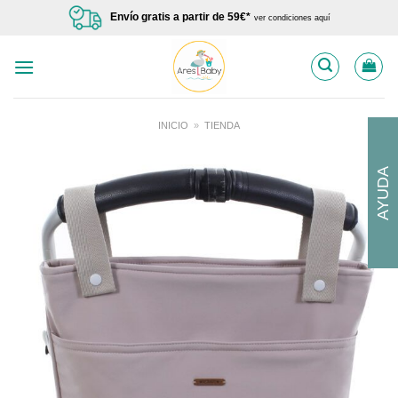
Saltar
Envío gratis a partir de 59€*
ver condiciones aquí
al
contenido
INICIO
»
TIENDA
AYUDA