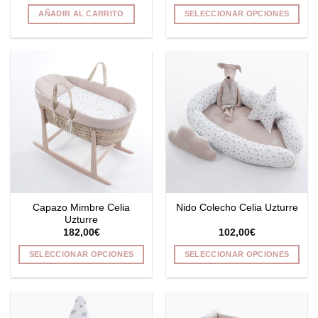
AÑADIR AL CARRITO
SELECCIONAR OPCIONES
Este
producto
tiene
múltiples
variantes.
Las
opciones
se
pueden
elegir
en
la
Capazo Mimbre Celia
Nido Colecho Celia Uzturre
página
Uzturre
de
182,00
€
102,00
€
producto
SELECCIONAR OPCIONES
SELECCIONAR OPCIONES
Este
Este
producto
producto
tiene
tiene
múltiples
múltiples