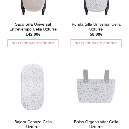
pueden
elegir
en
la
Saco Silla Universal
Funda Silla Universal Celia
página
Entretiempo Celia Uzturre
Uzturre
de
142,00
€
58,00
€
producto
SELECCIONAR OPCIONES
SELECCIONAR OPCIONES
Este
Este
producto
producto
tiene
tiene
múltiples
múltiples
variantes.
variantes.
Las
Las
opciones
opciones
se
se
pueden
pueden
elegir
elegir
en
en
la
la
Bajera Capazo Celia
Bolso Organizador Celia
página
página
Uzturre
Uzturre
de
de