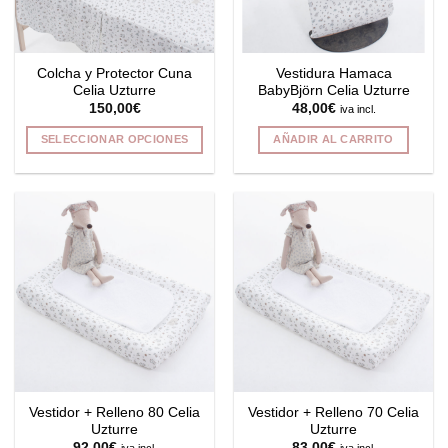
elegir
elegir
en
en
la
la
Colcha y Protector Cuna
Vestidura Hamaca
página
página
Celia Uzturre
BabyBjörn Celia Uzturre
de
de
150,00
€
48,00
€
iva incl.
producto
producto
SELECCIONAR OPCIONES
AÑADIR AL CARRITO
Este
producto
tiene
múltiples
variantes.
Las
opciones
se
pueden
elegir
en
la
Vestidor + Relleno 80 Celia
Vestidor + Relleno 70 Celia
página
Uzturre
Uzturre
de
92,00
€
83,00
€