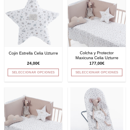
variantes.
variantes.
Las
Las
opciones
opciones
se
se
pueden
pueden
elegir
elegir
en
en
la
la
Colcha y Protector
Cojin Estrella Celia Uzturre
página
página
Maxicuna Celia Uzturre
de
de
24,00
€
177,00
€
producto
producto
SELECCIONAR OPCIONES
SELECCIONAR OPCIONES
Este
Este
producto
producto
tiene
tiene
múltiples
múltiples
variantes.
variantes.
Las
Las
opciones
opciones
se
se
pueden
pueden