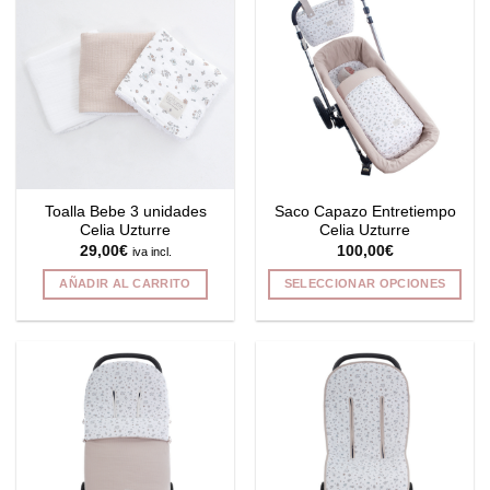
múltiples
variantes.
Las
opciones
se
pueden
elegir
en
la
Toalla Bebe 3 unidades
Saco Capazo Entretiempo
página
Celia Uzturre
Celia Uzturre
de
29,00
€
100,00
€
iva incl.
producto
AÑADIR AL CARRITO
SELECCIONAR OPCIONES
Este
producto
tiene
múltiples
variantes.
Las
opciones
se