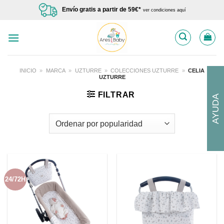
Saltar
Envío gratis a partir de 59€*
ver condiciones aquí
al
contenido
INICIO
»
MARCA
»
UZTURRE
»
COLECCIONES UZTURRE
»
CELIA
UZTURRE
FILTRAR
AYUDA
24/72H