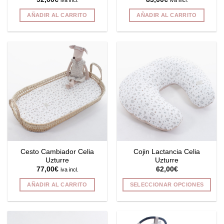
iva incl.
iva incl.
producto
AÑADIR AL CARRITO
AÑADIR AL CARRITO
Cesto Cambiador Celia
Cojin Lactancia Celia
Uzturre
Uzturre
77,00
€
62,00
€
iva incl.
AÑADIR AL CARRITO
SELECCIONAR OPCIONES
Este
producto
tiene