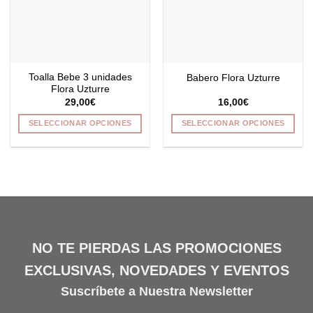
se
se
pueden
pueden
elegir
elegir
en
en
la
la
Toalla Bebe 3 unidades
Babero Flora Uzturre
página
página
Flora Uzturre
de
de
29,00
€
16,00
€
producto
producto
SELECCIONAR OPCIONES
SELECCIONAR OPCIONES
Este
Este
producto
producto
tiene
tiene
múltiples
múltiples
variantes.
variantes.
Las
Las
opciones
opciones
se
se
NO TE PIERDAS LAS PROMOCIONES
pueden
pueden
EXCLUSIVAS, NOVEDADES Y EVENTOS
elegir
elegir
en
en
Suscríbete a Nuestra Newsletter
la
la