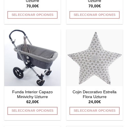
Uzturre
Uzturre
de
de
70,00
€
70,00
€
producto
producto
SELECCIONAR OPCIONES
SELECCIONAR OPCIONES
Este
Este
producto
producto
tiene
tiene
múltiples
múltiples
variantes.
variantes.
Las
Las
opciones
opciones
se
se
pueden
pueden
elegir
elegir
en
en
la
la
Funda Interior Capazo
Cojin Decorativo Estrella
página
página
Minivichy Uzturre
Flora Uzturre
de
de
62,00
€
24,00
€
producto
producto
SELECCIONAR OPCIONES
SELECCIONAR OPCIONES
Este
Este
producto
producto