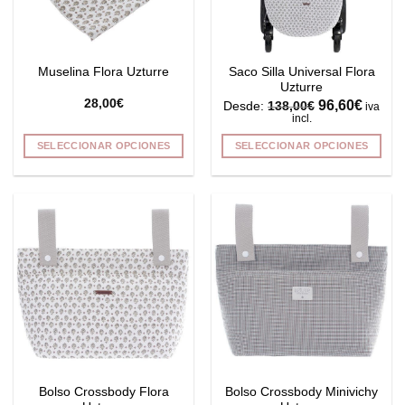
Saco Silla Universal Flora
Muselina Flora Uzturre
Uzturre
28,00
€
96,60
€
Desde:
138,00
€
iva
incl.
SELECCIONAR OPCIONES
SELECCIONAR OPCIONES
Este
Este
producto
producto
tiene
tiene
múltiples
múltiples
variantes.
variantes.
Las
Las
opciones
opciones
se
se
pueden
pueden
elegir
elegir
en
en
la
la
Bolso Crossbody Flora
Bolso Crossbody Minivichy
página
página