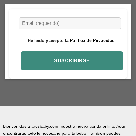
página
página
de
de
producto
producto
He leído y acepto la
Política de Privacidad
Bienvenidos a aresbaby.com, nuestra nueva tienda online. Aquí
encontrarás todo lo necesario para tu bebé. También puedes