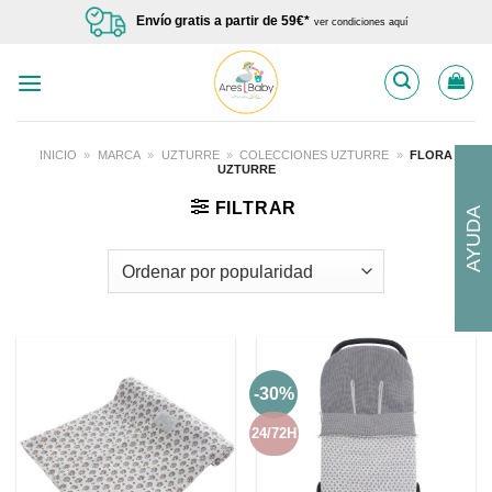
Saltar
Envío gratis a partir de 59€*
ver condiciones aquí
al
contenido
INICIO
»
MARCA
»
UZTURRE
»
COLECCIONES UZTURRE
»
FLORA
UZTURRE
FILTRAR
AYUDA
-30%
24/72H