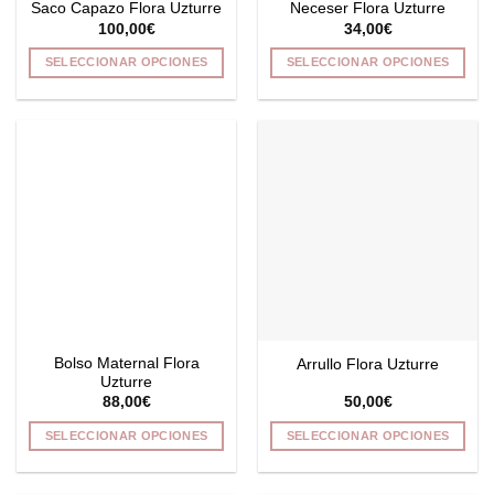
Saco Capazo Flora Uzturre
Neceser Flora Uzturre
página
página
100,00
€
34,00
€
de
de
producto
producto
SELECCIONAR OPCIONES
SELECCIONAR OPCIONES
Este
Este
producto
producto
tiene
tiene
múltiples
múltiples
variantes.
variantes.
Las
Las
opciones
opciones
se
se
pueden
pueden
elegir
elegir
en
en
la
la
Bolso Maternal Flora
Arrullo Flora Uzturre
página
página
Uzturre
de
de
88,00
€
50,00
€
producto
producto
SELECCIONAR OPCIONES
SELECCIONAR OPCIONES
Este
Este
producto
producto