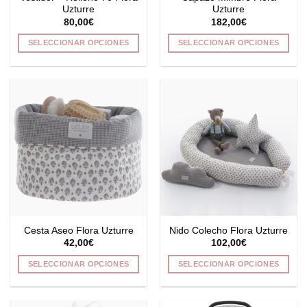
Uzturre
Uzturre
de
de
80,00
€
182,00
€
producto
producto
SELECCIONAR OPCIONES
SELECCIONAR OPCIONES
Este
Este
producto
producto
tiene
tiene
múltiples
múltiples
variantes.
variantes.
Las
Las
opciones
opciones
se
se
pueden
pueden
elegir
elegir
en
en
la
la
Cesta Aseo Flora Uzturre
Nido Colecho Flora Uzturre
página
página
42,00
€
102,00
€
de
de
producto
producto
SELECCIONAR OPCIONES
SELECCIONAR OPCIONES
Este
Este
producto
producto