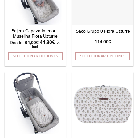
pueden
pueden
elegir
elegir
en
en
la
la
Bajera Capazo Interior +
Saco Grupo 0 Flora Uzturre
página
página
Muselina Flora Uzturre
de
de
44,80
€
114,00
€
Desde:
64,00
€
iva
producto
producto
incl.
SELECCIONAR OPCIONES
SELECCIONAR OPCIONES
Este
Este
producto
producto
tiene
tiene
múltiples
múltiples
variantes.
variantes.
Las
Las
opciones
opciones
se
se
pueden
pueden
elegir
elegir
en
en
la
la