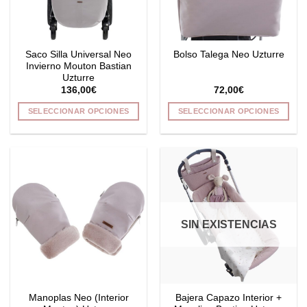
Saco Silla Universal Neo
Bolso Talega Neo Uzturre
Invierno Mouton Bastian
Uzturre
136,00
€
72,00
€
SELECCIONAR OPCIONES
SELECCIONAR OPCIONES
Este
Este
producto
producto
tiene
tiene
múltiples
múltiples
variantes.
variantes.
Las
Las
opciones
opciones
SIN EXISTENCIAS
se
se
pueden
pueden
elegir
elegir
en
en
la
la
Manoplas Neo (Interior
Bajera Capazo Interior +
página
página