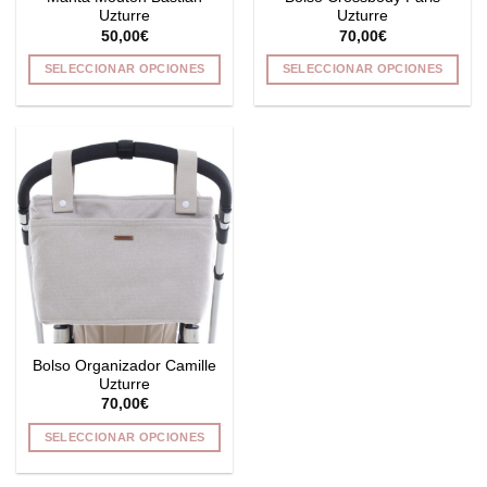
página
página
Uzturre
Uzturre
de
de
50,00
€
70,00
€
producto
producto
SELECCIONAR OPCIONES
SELECCIONAR OPCIONES
Este
Este
producto
producto
tiene
tiene
múltiples
múltiples
variantes.
variantes.
Las
Las
opciones
opciones
se
se
pueden
pueden
elegir
elegir
en
en
la
la
Bolso Organizador Camille
página
página
Uzturre
de
de
70,00
€
producto
producto
SELECCIONAR OPCIONES
Este
producto