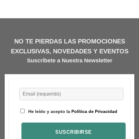
tiene
múltiples
variantes.
Las
opciones
se
NO TE PIERDAS LAS PROMOCIONES
pueden
EXCLUSIVAS, NOVEDADES Y EVENTOS
elegir
en
Suscríbete a Nuestra Newsletter
la
página
de
producto
He leído y acepto la
Política de Privacidad