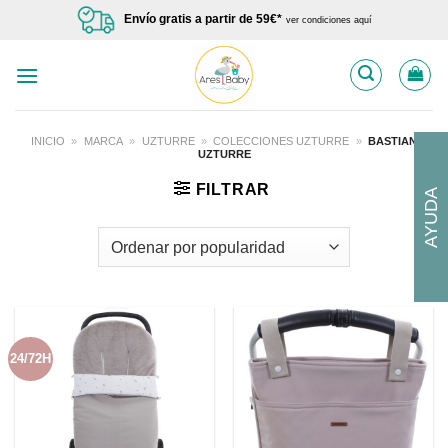
Saltar
Envío gratis a partir de 59€*
ver condiciones aquí
al
contenido
INICIO
»
MARCA
»
UZTURRE
»
COLECCIONES UZTURRE
»
BASTIAN
UZTURRE
FILTRAR
AYUDA
24/72H