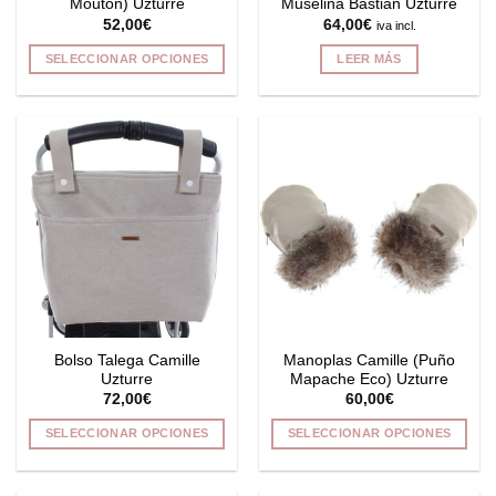
Mouton) Uzturre
Muselina Bastian Uzturre
de
de
52,00
€
64,00
€
iva incl.
producto
producto
SELECCIONAR OPCIONES
LEER MÁS
Este
producto
tiene
múltiples
variantes.
Las
opciones
se
pueden
elegir
en
la
Bolso Talega Camille
Manoplas Camille (Puño
página
Uzturre
Mapache Eco) Uzturre
de
72,00
€
60,00
€
producto
SELECCIONAR OPCIONES
SELECCIONAR OPCIONES
Este
Este
producto
producto