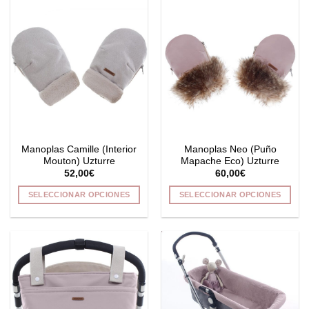
tiene
tiene
múltiples
múltiples
variantes.
variantes.
Las
Las
opciones
opciones
se
se
pueden
pueden
elegir
elegir
en
en
la
la
Manoplas Camille (Interior
Manoplas Neo (Puño
página
página
Mouton) Uzturre
Mapache Eco) Uzturre
de
de
52,00
€
60,00
€
producto
producto
SELECCIONAR OPCIONES
SELECCIONAR OPCIONES
Este
Este
producto
producto
tiene
tiene
múltiples
múltiples
variantes.
variantes.
Las
Las
opciones
opciones