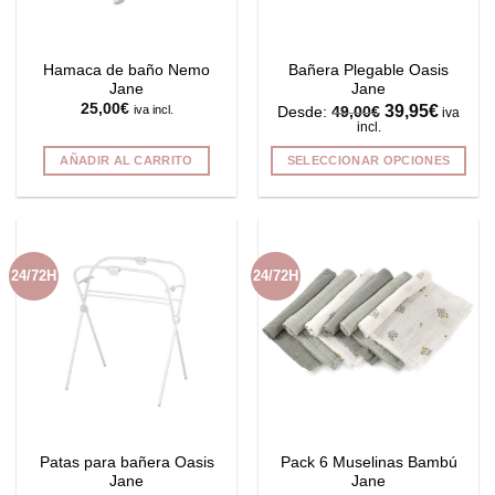
elegir
en
la
Hamaca de baño Nemo
Bañera Plegable Oasis
página
Jane
Jane
de
25,00
€
39,95
€
iva incl.
Desde:
49,00
€
iva
producto
incl.
AÑADIR AL CARRITO
SELECCIONAR OPCIONES
Este
producto
tiene
múltiples
24/72H
24/72H
variantes.
Las
opciones
se
pueden
elegir
en
la
Patas para bañera Oasis
Pack 6 Muselinas Bambú
página
Jane
Jane
de