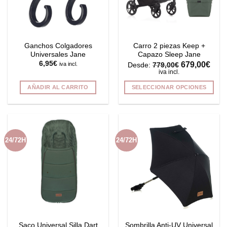
Ganchos Colgadores
Carro 2 piezas Keep +
Universales Jane
Capazo Sleep Jane
6,95
€
679,00
€
iva incl.
Desde:
779,00
€
iva incl.
AÑADIR AL CARRITO
SELECCIONAR OPCIONES
Este
producto
tiene
múltiples
24/72H
24/72H
variantes.
Las
opciones
se
pueden
elegir
en
la
Saco Universal Silla Dart
Sombrilla Anti-UV Universal
página