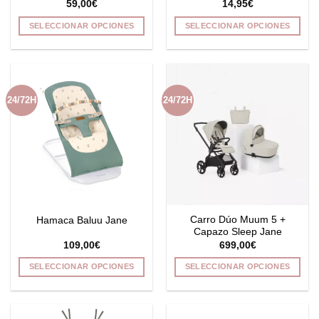
59,00
€
14,95
€
producto
SELECCIONAR OPCIONES
SELECCIONAR OPCIONES
Este
Este
producto
producto
tiene
tiene
múltiples
múltiples
24/72H
24/72H
variantes.
variantes.
Las
Las
opciones
opciones
se
se
pueden
pueden
elegir
elegir
en
en
la
la
Carro Dúo Muum 5 +
Hamaca Baluu Jane
página
página
Capazo Sleep Jane
de
de
109,00
€
699,00
€
producto
producto
SELECCIONAR OPCIONES
SELECCIONAR OPCIONES
Este
Este
producto
producto
tiene
tiene