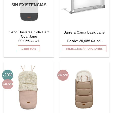
SIN EXISTENCIAS
Saco Universal Silla Dart
Barrera Cama Basic Jane
Coal Jane
69,95
€
Desde:
29,95
€
iva incl.
iva incl.
LEER MÁS
SELECCIONAR OPCIONES
Este
producto
tiene
múltiples
-20%
24/72H
variantes.
Las
24/72H
opciones
se
pueden
elegir
en
la