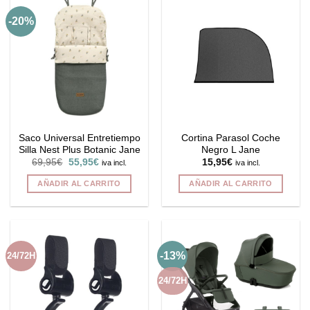
múltiples
múltiples
-20%
variantes.
variantes.
Las
Las
opciones
opciones
se
se
pueden
pueden
elegir
elegir
en
en
la
la
Saco Universal Entretiempo
Cortina Parasol Coche
página
página
Silla Nest Plus Botanic Jane
Negro L Jane
de
de
El
El
69,95
€
55,95
€
15,95
€
iva incl.
iva incl.
producto
producto
precio
precio
original
actual
AÑADIR AL CARRITO
AÑADIR AL CARRITO
era:
es:
69,95€.
55,95€.
-13%
24/72H
24/72H