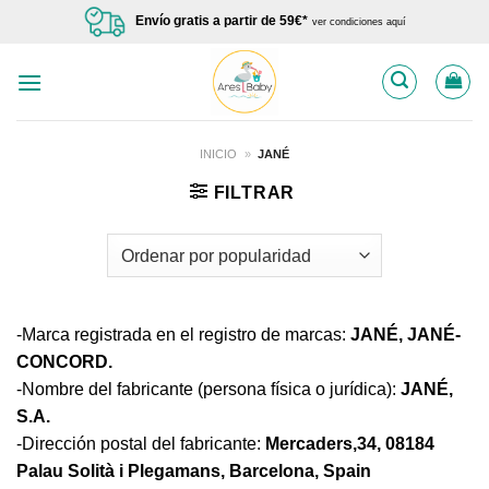
Saltar
Envío gratis a partir de 59€*
ver condiciones aquí
al
contenido
INICIO
»
JANÉ
FILTRAR
-Marca registrada en el registro de marcas:
JANÉ, JANÉ-
CONCORD.
-Nombre del fabricante (persona física o jurídica):
JANÉ,
S.A.
-Dirección postal del fabricante:
Mercaders,34, 08184
Palau Solità i Plegamans, Barcelona, Spain