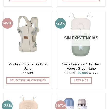
69,95€.
55,95€.
-23%
24/72H
SIN EXISTENCIAS
Mochila Portabebés Dual
Saco Universal Silla Nest
Jane
Forest Green Jane
El
El
44,95
€
64,95
€
49,95
€
iva incl.
precio
precio
original
actual
SELECCIONAR OPCIONES
LEER MÁS
era:
es:
64,95€.
49,95€.
Este
producto
tiene
múltiples
-23%
24/72H
variantes.