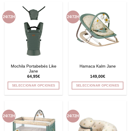
24/72H
24/72H
Mochila Portabebés Like
Hamaca Kalm Jane
Jane
64,95
€
149,00
€
SELECCIONAR OPCIONES
SELECCIONAR OPCIONES
Este
Este
producto
producto
tiene
tiene
múltiples
múltiples
24/72H
24/72H
variantes.
variantes.
Las
Las
opciones
opciones