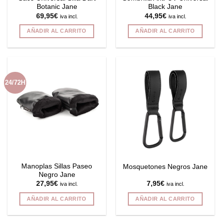
Botanic Jane
Black Jane
de
69,95
€
44,95
€
iva incl.
iva incl.
producto
AÑADIR AL CARRITO
AÑADIR AL CARRITO
24/72H
Manoplas Sillas Paseo
Mosquetones Negros Jane
Negro Jane
27,95
€
7,95
€
iva incl.
iva incl.
AÑADIR AL CARRITO
AÑADIR AL CARRITO