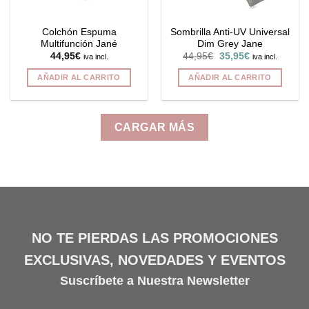
Colchón Espuma
Sombrilla Anti-UV Universal
Multifunción Jané
Dim Grey Jane
El
El
44,95
€
44,95
€
35,95
€
iva incl.
iva incl.
precio
precio
original
actual
AÑADIR AL CARRITO
AÑADIR AL CARRITO
era:
es:
44,95€.
35,95€.
CARGAR MÁS
NO TE PIERDAS LAS PROMOCIONES
EXCLUSIVAS, NOVEDADES Y EVENTOS
Suscríbete a Nuestra Newsletter