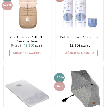
Las
24/72H
opciones
se
pueden
elegir
en
la
Saco Universal Silla Nest
Botella Termo Peces Jane
página
Sesame Jane
de
El
El
64,95
€
49,95
€
12,95
€
iva incl.
iva incl.
producto
precio
precio
original
actual
AÑADIR AL CARRITO
AÑADIR AL CARRITO
era:
es:
64,95€.
49,95€.
-20%
24/72H