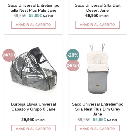
Saco Universal Entretiempo
Saco Universal Silla Dart
página
Silla Nest Plus Pale Jane
Desert Jane
de
El
El
69,95
€
55,95
€
69,95
€
iva incl.
iva incl.
producto
precio
precio
original
actual
AÑADIR AL CARRITO
AÑADIR AL CARRITO
era:
es:
69,95€.
55,95€.
-20%
24/72H
24/72H
Burbuja Lluvia Universal
Saco Universal Entretiempo
Capazo y Grupo 0 Jane
Silla Nest Plus Dim Grey
Jane
El
El
29,95
€
69,95
€
55,95
€
iva incl.
iva incl.
precio
precio
original
actual
AÑADIR AL CARRITO
AÑADIR AL CARRITO
era:
es: