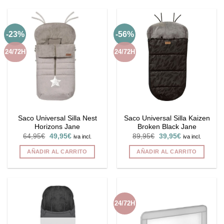
producto
tiene
múltiples
-23%
-56%
variantes.
Las
24/72H
24/72H
opciones
se
pueden
elegir
en
la
Saco Universal Silla Nest
Saco Universal Silla Kaizen
página
Horizons Jane
Broken Black Jane
de
El
El
El
El
64,95
€
49,95
€
89,95
€
39,95
€
iva incl.
iva incl.
producto
precio
precio
precio
precio
original
actual
original
actual
AÑADIR AL CARRITO
AÑADIR AL CARRITO
era:
es:
era:
es:
64,95€.
49,95€.
89,95€.
39,95€.
24/72H