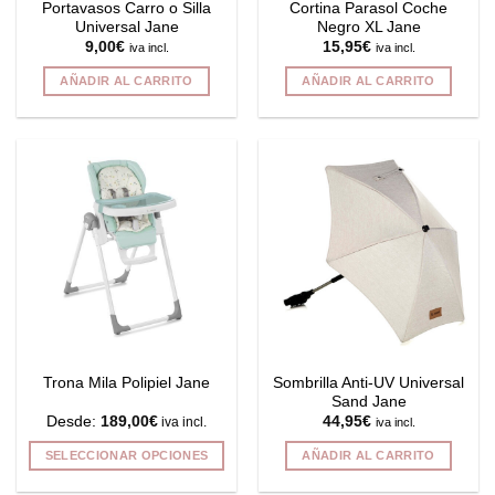
Portavasos Carro o Silla
Cortina Parasol Coche
página
Universal Jane
Negro XL Jane
de
9,00
€
15,95
€
iva incl.
iva incl.
producto
AÑADIR AL CARRITO
AÑADIR AL CARRITO
Sombrilla Anti-UV Universal
Trona Mila Polipiel Jane
Sand Jane
Desde:
189,00
€
44,95
€
iva incl.
iva incl.
SELECCIONAR OPCIONES
AÑADIR AL CARRITO
Este