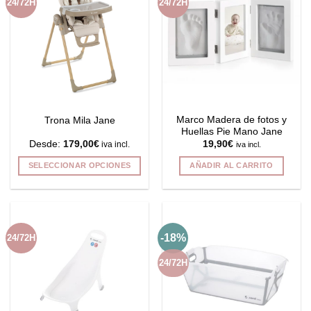
24/72H
24/72H
Marco Madera de fotos y
Trona Mila Jane
Huellas Pie Mano Jane
Desde:
179,00
€
19,90
€
iva incl.
iva incl.
SELECCIONAR OPCIONES
AÑADIR AL CARRITO
Este
producto
tiene
múltiples
-18%
24/72H
variantes.
Las
24/72H
opciones
se
pueden