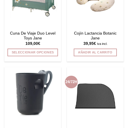
se
se
pueden
pueden
elegir
elegir
en
en
la
la
Cuna De Viaje Duo Level
Cojín Lactancia Botanic
página
página
Toys Jane
Jane
de
de
109,00
€
39,95
€
iva incl.
producto
producto
SELECCIONAR OPCIONES
AÑADIR AL CARRITO
Este
producto
tiene
múltiples
24/72H
variantes.
Las
opciones
se
pueden
elegir
en
la