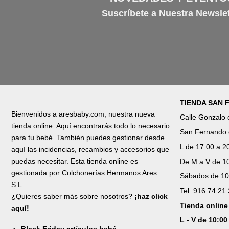
Suscríbete a Nuestra Newslet
TIENDA SAN
Bienvenidos a aresbaby.com, nuestra nueva
Calle Gonzalo
tienda online. Aquí encontrarás todo lo necesario
San Fernando 
para tu bebé. También puedes gestionar desde
L de 17:00 a 2
aquí las incidencias, recambios y accesorios que
puedas necesitar. Esta tienda online es
De M a V de 10
gestionada por Colchonerías Hermanos Ares
Sábados de 10
S.L.
Tel. 916 74 21
¿Quieres saber más sobre nosotros?
¡haz click
Tienda online
aquí!
L - V de 10:00