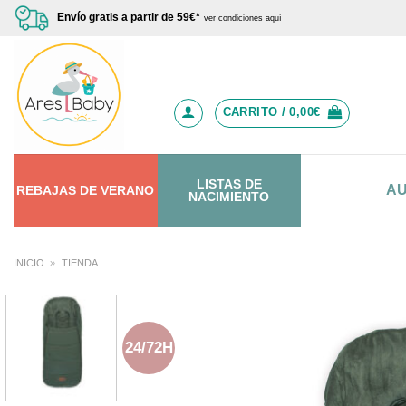
Saltar
Envío gratis a partir de 59€*
ver condiciones aquí
al
contenido
CARRITO /
0,00
€
LISTAS DE
A
REBAJAS
DE
VERANO
NACIMIENTO
INICIO
»
TIENDA
24/72H