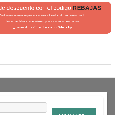
de descuento
con el código
REBAJAS
Válido únicamente en productos seleccionados sin descuento previo.
No acumulable a otras ofertas, promociones o descuentos.
¿Tienes dudas? Escríbenos por
WhatsApp