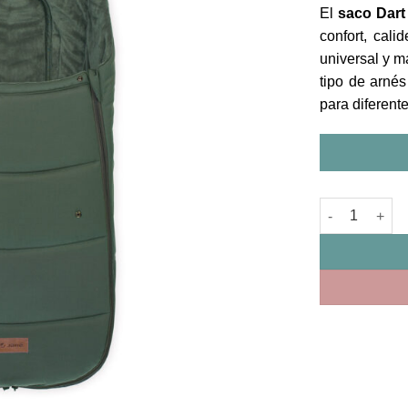
El
saco Dart
confort, cali
universal y m
tipo de arné
para diferente
Saco Universal