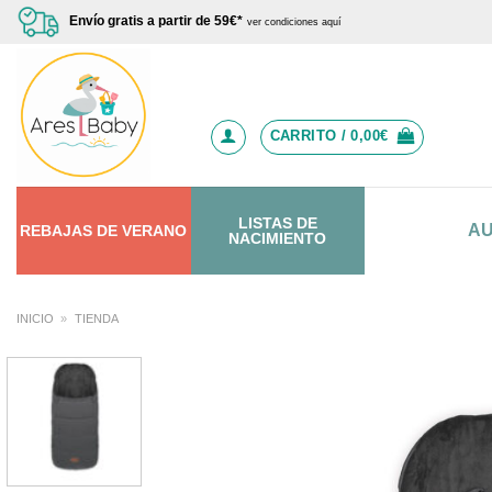
Saltar
Envío gratis a partir de 59€*
ver condiciones aquí
al
contenido
CARRITO /
0,00
€
LISTAS DE
A
REBAJAS
DE
VERANO
NACIMIENTO
INICIO
»
TIENDA