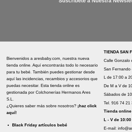
Suscríbete a Nuestra Newslet
TIENDA SAN
Bienvenidos a aresbaby.com, nuestra nueva
Calle Gonzalo
tienda online. Aquí encontrarás todo lo necesario
San Fernando 
para tu bebé. También puedes gestionar desde
L de 17:00 a 2
aquí las incidencias, recambios y accesorios que
puedas necesitar. Esta tienda online es
De M a V de 10
gestionada por Colchonerías Hermanos Ares
Sábados de 10
S.L.
Tel. 916 74 21
¿Quieres saber más sobre nosotros?
¡haz click
Tienda online
aquí!
L - V de 10:00
Black Friday artículos bebé
E-mail: info@