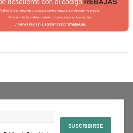
de descuento
con el código
REBAJAS
Válido únicamente en productos seleccionados sin descuento previo.
No acumulable a otras ofertas, promociones o descuentos.
¿Tienes dudas? Escríbenos por
WhatsApp