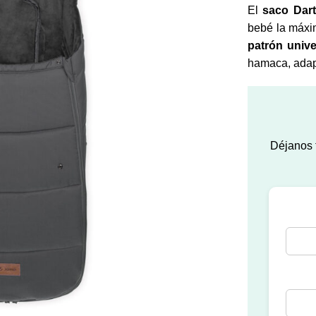
El
saco Dart
bebé la máxim
patrón univ
hamaca, adapt
Déjanos t