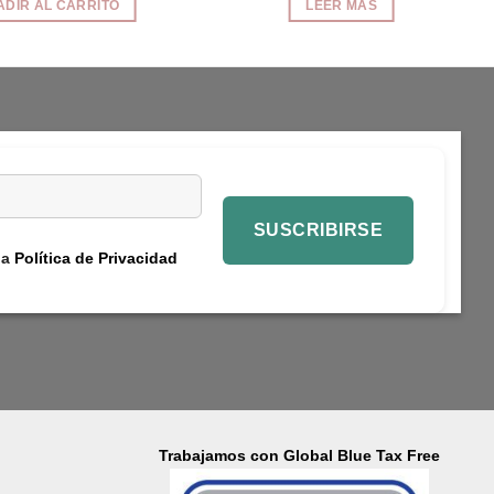
ADIR AL CARRITO
LEER MÁS
era:
es:
era:
es:
44,90€.
22,45€.
39,90€.
19,95€.
la
Política de Privacidad
Trabajamos con Global Blue Tax Free