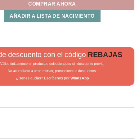
COMPRAR AHORA
AÑADIR A LISTA DE NACIMIENTO
de descuento
con el código
REBAJAS
Válido únicamente en productos seleccionados sin descuento previo.
No acumulable a otras ofertas, promociones o descuentos.
¿Tienes dudas? Escríbenos por
WhatsApp