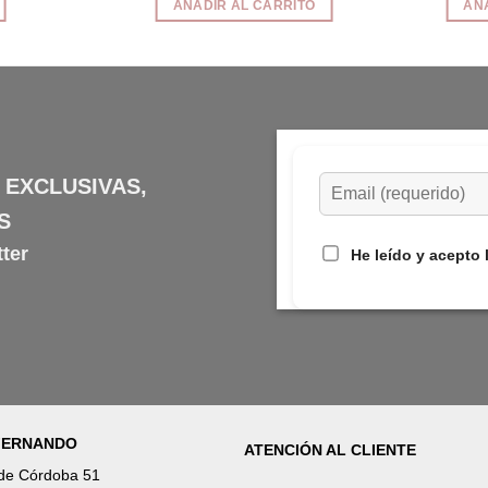
AÑADIR AL CARRITO
AÑ
:
era:
es:
,45€.
42,50€.
21,25€.
 EXCLUSIVAS,
S
ter
He leído y acepto 
 FERNANDO
ATENCIÓN AL CLIENTE
 de Córdoba 51