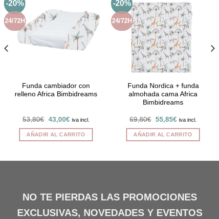
-20%
-20%
24/72H
24/72H
Funda cambiador con
Funda Nordica + funda
relleno Africa Bimbidreams
almohada cama Africa
Bimbidreams
El
El
El
El
53,80
€
43,00
€
69,80
€
55,85
€
iva incl.
iva incl.
precio
precio
precio
precio
original
actual
original
actual
AÑADIR AL CARRITO
AÑADIR AL CARRITO
era:
es:
era:
es:
53,80€.
43,00€.
69,80€.
55,85€.
NO TE PIERDAS LAS PROMOCIONES
EXCLUSIVAS, NOVEDADES Y EVENTOS