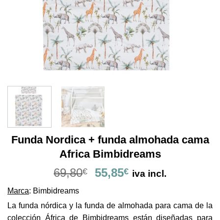
Funda Nordica + funda almohada cama
Africa Bimbidreams
El
El
69,80
55,85
€
€
iva incl.
precio
precio
Marca
: Bimbidreams
original
actual
era:
es:
La funda nórdica y la funda de almohada para cama de la
69,80€.
55,85€.
colección África de Bimbidreams están diseñadas para