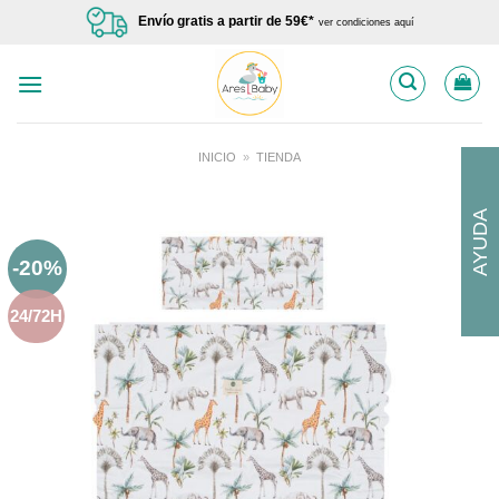
Saltar
Envío gratis a partir de 59€*
ver condiciones aquí
al
contenido
INICIO
»
TIENDA
AYUDA
-20%
24/72H