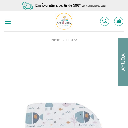
Saltar
Envío gratis a partir de 59€*
ver condiciones aquí
al
contenido
INICIO
»
TIENDA
AYUDA