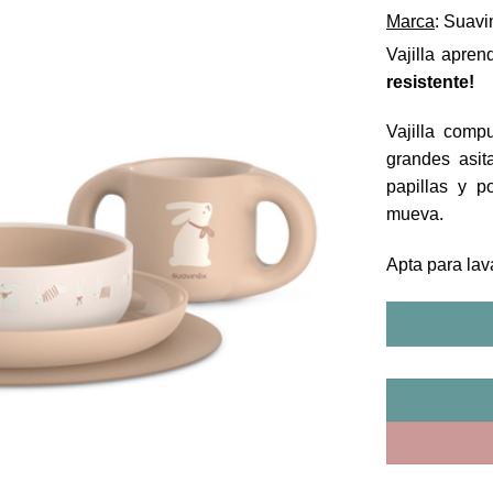
Marca
: Suavi
Vajilla apren
resistente!
Vajilla com
grandes asit
papillas y p
mueva.
Apta para lav