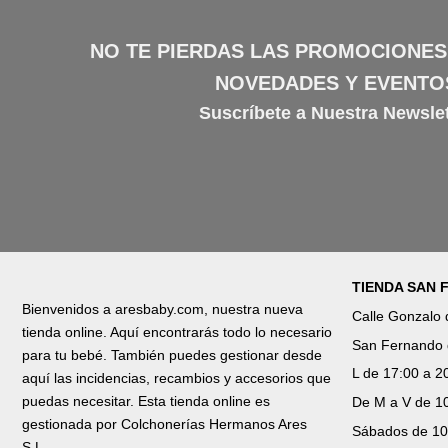
NO TE PIERDAS LAS PROMOCIONES
NOVEDADES Y EVENTO
Suscríbete a Nuestra Newslet
TIENDA SAN
Bienvenidos a aresbaby.com, nuestra nueva
Calle Gonzalo
tienda online. Aquí encontrarás todo lo necesario
San Fernando 
para tu bebé. También puedes gestionar desde
L de 17:00 a 2
aquí las incidencias, recambios y accesorios que
puedas necesitar. Esta tienda online es
De M a V de 10
gestionada por Colchonerías Hermanos Ares
Sábados de 10
S.L.