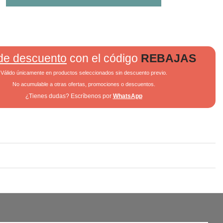
de descuento
con el código
REBAJAS
Válido únicamente en productos seleccionados sin descuento previo.
No acumulable a otras ofertas, promociones o descuentos.
¿Tienes dudas? Escríbenos por
WhatsApp