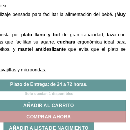
nex
dizaje pensada para facilitar la alimentación del bebé.
¡Muy
puesta por
plato llano y bol
de gran capacidad,
taza
con
as que facilitan su agarre,
cuchara
ergonómica ideal para
otitos, y
mantel antideslizante
que evita que el plato se
avajillas y microondas.
Plazo de Entrega: de 24 a 72 horas.
Solo quedan 1 disponibles
AÑADIR AL CARRITO
COMPRAR AHORA
AÑADIR A LISTA DE NACIMIENTO