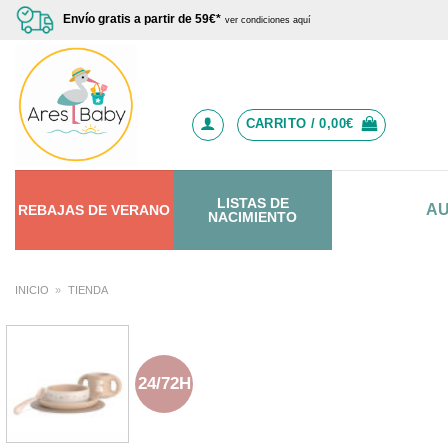
Saltar
Envío gratis a partir de 59€*
ver condiciones aquí
al
contenido
CARRITO /
0,00
€
LISTAS DE
A
REBAJAS
DE
VERANO
NACIMIENTO
INICIO
»
TIENDA
24/72H