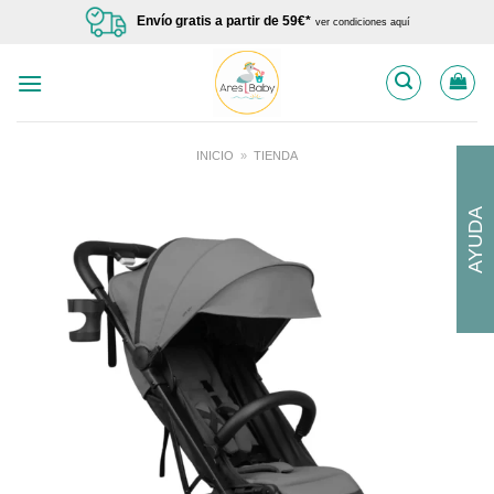
Saltar
Envío gratis a partir de 59€*
ver condiciones aquí
al
contenido
INICIO
»
TIENDA
AYUDA