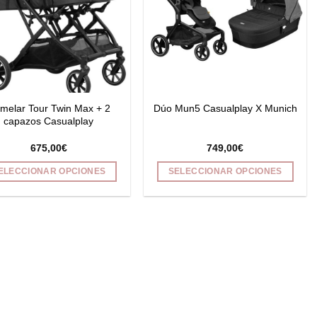
melar Tour Twin Max + 2
Dúo Mun5 Casualplay X Munich
capazos Casualplay
675,00
€
749,00
€
ELECCIONAR OPCIONES
SELECCIONAR OPCIONES
Este
Este
producto
producto
tiene
tiene
múltiples
múltiples
variantes.
variantes.
Las
Las
opciones
opciones
se
se