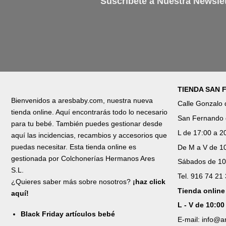
Suscríbete a Nuestra Newslet
TIENDA SAN
Bienvenidos a aresbaby.com, nuestra nueva
Calle Gonzalo
tienda online. Aquí encontrarás todo lo necesario
San Fernando 
para tu bebé. También puedes gestionar desde
L de 17:00 a 2
aquí las incidencias, recambios y accesorios que
puedas necesitar. Esta tienda online es
De M a V de 10
gestionada por Colchonerías Hermanos Ares
Sábados de 10
S.L.
Tel. 916 74 21
¿Quieres saber más sobre nosotros?
¡haz click
Tienda online
aquí!
L - V de 10:00
Black Friday artículos bebé
E-mail: info@