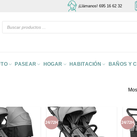
¡Llámanos! 695 16 62 32
Búsqueda
de
productos
UTO
PASEAR
HOGAR
HABITACIÓN
BAÑOS Y 
Mos
24/72H
24/72H