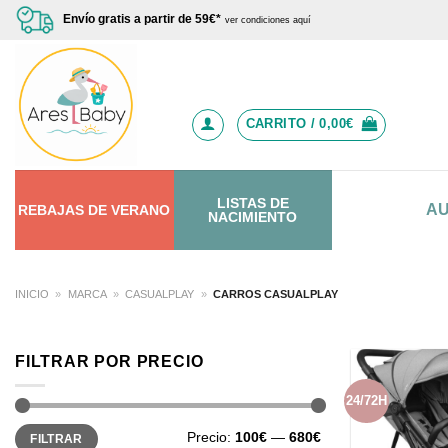
Saltar
Envío gratis a partir de 59€*
ver condiciones aquí
al
contenido
CARRITO /
0,00
€
LISTAS DE
A
REBAJAS
DE
VERANO
NACIMIENTO
INICIO
»
MARCA
»
CASUALPLAY
»
CARROS CASUALPLAY
FILTRAR POR PRECIO
24/72H
Precio
Precio
Precio:
100€
—
680€
FILTRAR
mínimo
máximo