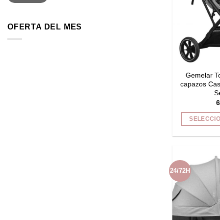
OFERTA DEL MES
Gemelar T
capazos Cas
S
6
SELECCI
24/72H