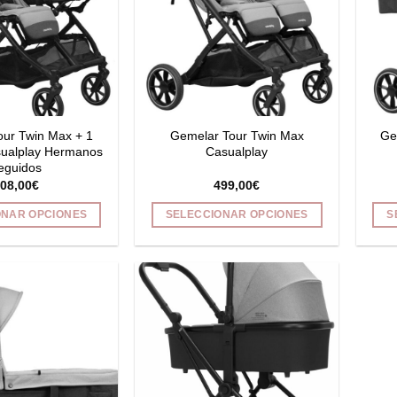
our Twin Max + 1
Gemelar Tour Twin Max
Ge
ualplay Hermanos
Casualplay
eguidos
08,00
€
499,00
€
ONAR OPCIONES
SELECCIONAR OPCIONES
S
Este
Este
producto
producto
tiene
tiene
múltiples
múltiples
variantes.
variantes.
Las
Las
opciones
opciones
se
se