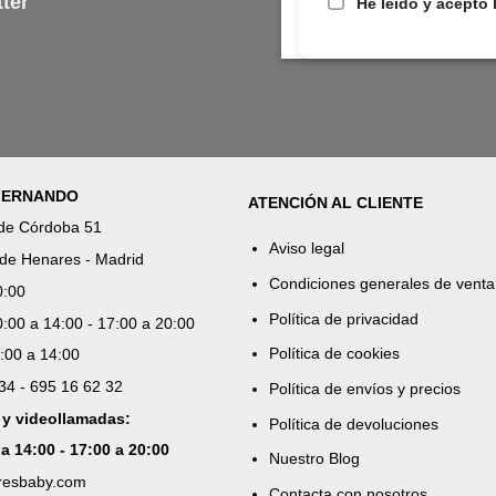
ter
la
la
He leído y acepto 
página
página
de
de
producto
producto
 FERNANDO
ATENCIÓN AL CLIENTE
 de Córdoba 51
Aviso legal
de Henares - Madrid
Condiciones generales de venta
0:00
Política de privacidad
:00 a 14:00 - 17:00 a 20:00
Política de cookies
:00 a 14:00
 34 - 695 16 62 32
Política de envíos y precios
 y videollamadas:
Política de devoluciones
 a 14:00 - 17:00 a 20:00
Nuestro Blog
aresbaby.com
Contacta con nosotros