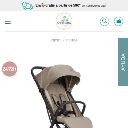
Saltar
Envío gratis a partir de 59€*
ver condiciones aquí
al
contenido
INICIO
»
TIENDA
AYUDA
24/72H