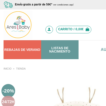
Saltar
Envío gratis a partir de 59€*
ver condiciones aquí
al
contenido
CARRITO /
0,00
€
LISTAS DE
A
REBAJAS
DE
VERANO
NACIMIENTO
INICIO
»
TIENDA
-20%
24/72H