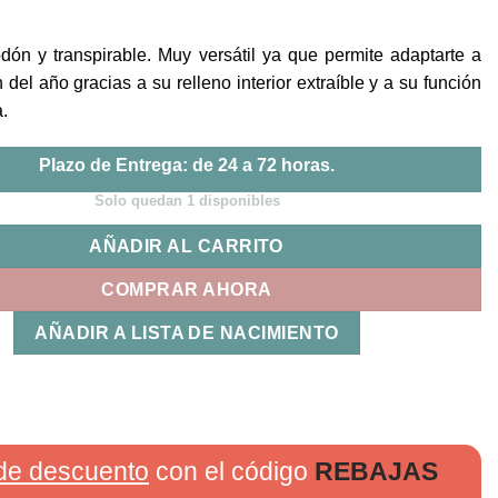
precio
precio
original
actual
era:
es:
dón y transpirable. Muy versátil ya que permite adaptarte a
69,95€.
55,95€.
 del año gracias a su relleno interior extraíble y a su función
.
Plazo de Entrega: de 24 a 72 horas.
Solo quedan 1 disponibles
AÑADIR AL CARRITO
COMPRAR AHORA
AÑADIR A LISTA DE NACIMIENTO
de descuento
con el código
REBAJAS