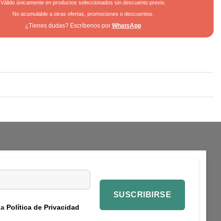
Válido únicamente en productos seleccionados sin descuento previo.
No acumulable a otras ofertas, promociones o descuentos.
¿Tienes dudas? Escríbenos por
WhatsApp
la
Política de Privacidad