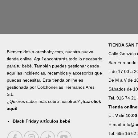
TIENDA SAN
Bienvenidos a aresbaby.com, nuestra nueva
Calle Gonzalo
tienda online. Aquí encontrarás todo lo necesario
San Fernando 
para tu bebé. También puedes gestionar desde
L de 17:00 a 2
aquí las incidencias, recambios y accesorios que
puedas necesitar. Esta tienda online es
De M a V de 10
gestionada por Colchonerías Hermanos Ares
Sábados de 10
S.L.
Tel. 916 74 21
¿Quieres saber más sobre nosotros?
¡haz click
Tienda online
aquí!
L - V de 10:00
Black Friday artículos bebé
E-mail: info@
Tel. 695 16 62