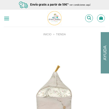
Saltar
Envío gratis a partir de 59€*
ver condiciones aquí
al
contenido
INICIO
»
TIENDA
AYUDA