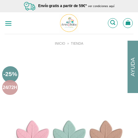
Saltar
Envío gratis a partir de 59€*
ver condiciones aquí
al
contenido
INICIO
»
TIENDA
AYUDA
-25%
24/72H