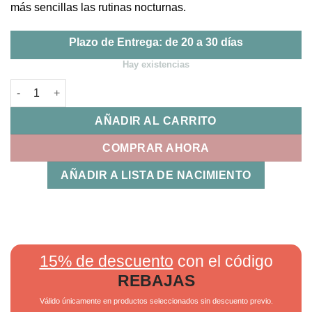
más sencillas las rutinas nocturnas.
Plazo de Entrega: de 20 a 30 días
Hay existencias
Minicuna Colecho con bajera y funda nórdica Noe Bimbidreams
AÑADIR AL CARRITO
COMPRAR AHORA
AÑADIR A LISTA DE NACIMIENTO
15% de descuento
con el código
REBAJAS
Válido únicamente en productos seleccionados sin descuento previo.