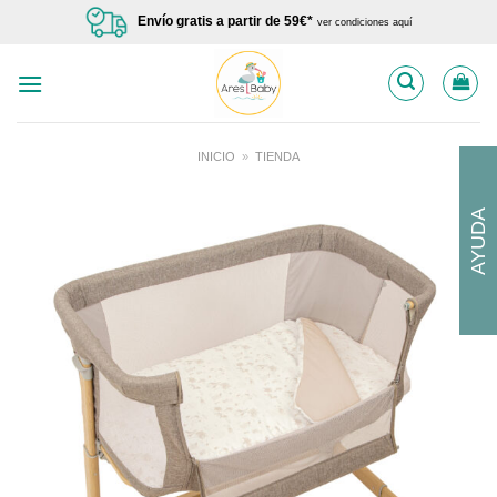
Saltar
Envío gratis a partir de 59€*
ver condiciones aquí
al
contenido
INICIO
»
TIENDA
AYUDA