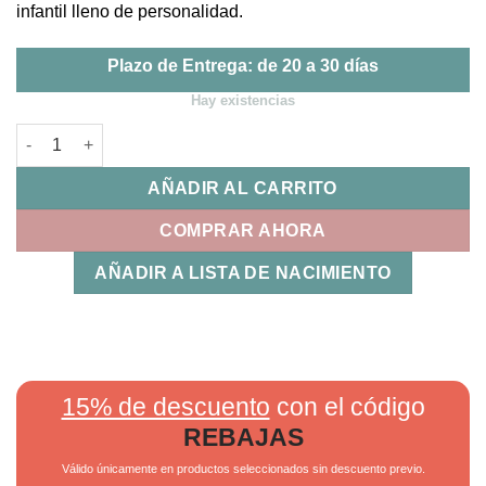
infantil lleno de personalidad.
Plazo de Entrega: de 20 a 30 días
Hay existencias
Juego de sabanas Punto Cuna Trex Bimbidreams cantidad
AÑADIR AL CARRITO
COMPRAR AHORA
AÑADIR A LISTA DE NACIMIENTO
15% de descuento
con el código
REBAJAS
Válido únicamente en productos seleccionados sin descuento previo.