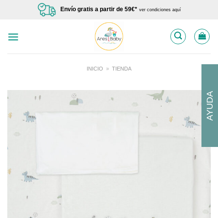
Saltar
Envío gratis a partir de 59€*
ver condiciones aquí
al
contenido
INICIO
»
TIENDA
AYUDA