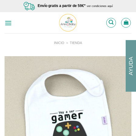
Saltar
Envío gratis a partir de 59€*
ver condiciones aquí
al
contenido
INICIO
»
TIENDA
AYUDA