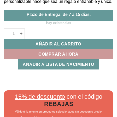
personalizable hace que sea un regalo entrañable y único.
Plazo de Entrega: de 7 a 15 días.
Hay existencias
Babero Voy a Ser Gamer Como Mi Papá | MI PIPO cantidad
AÑADIR AL CARRITO
COMPRAR AHORA
AÑADIR A LISTA DE NACIMIENTO
15% de descuento
con el código
REBAJAS
Válido únicamente en productos seleccionados sin descuento previo.