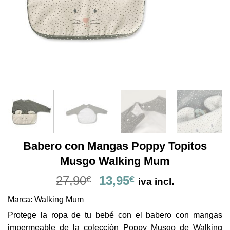
Babero con Mangas Poppy Topitos
Musgo Walking Mum
El
El
27,90
13,95
€
€
iva incl.
precio
precio
Marca
: Walking Mum
original
actual
era:
es:
Protege la ropa de tu bebé con el babero con mangas
27,90€.
13,95€.
impermeable de la colección Poppy Musgo de Walking