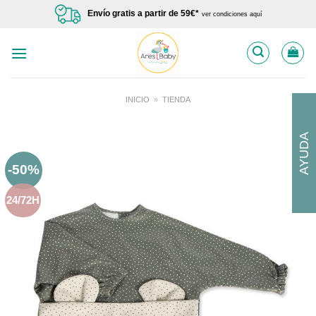
Saltar
Envío gratis a partir de 59€*
ver condiciones aquí
al
contenido
INICIO
»
TIENDA
AYUDA
-50%
24/72H