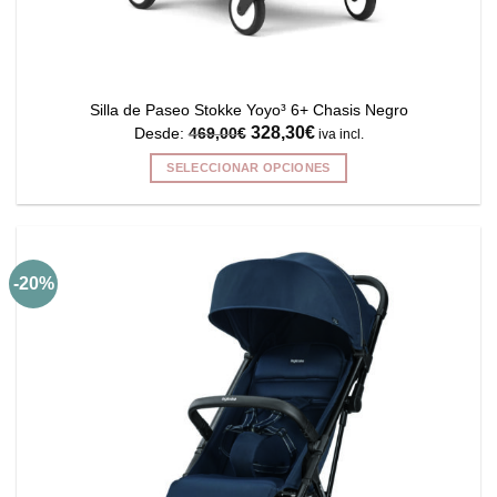
Silla de Paseo Stokke Yoyo³ 6+ Chasis Negro
328,30
€
Desde:
469,00
€
iva incl.
SELECCIONAR OPCIONES
Este
producto
tiene
múltiples
-20%
variantes.
Las
opciones
se
pueden
elegir
en
la
página
de