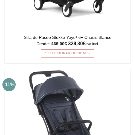
Silla de Paseo Stokke Yoyo³ 6+ Chasis Blanco
328,30
€
Desde:
469,00
€
iva incl.
SELECCIONAR OPCIONES
Este
producto
tiene
múltiples
-11%
variantes.
Las
opciones
se
pueden
elegir
en
la