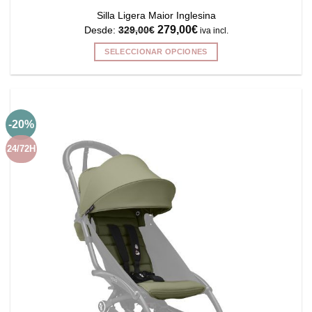
Silla Ligera Maior Inglesina
279,00
€
Desde:
329,00
€
iva incl.
SELECCIONAR OPCIONES
Este
producto
tiene
múltiples
-20%
variantes.
Las
24/72H
opciones
se
pueden
elegir
en
la
página
de
producto