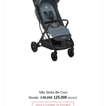
en
la
página
de
producto
Silla Strike Be Cool
125,00
€
Desde:
149,00
€
iva incl.
SELECCIONAR OPCIONES