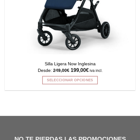
producto
Silla Ligera Now Inglesina
199,00
€
Desde:
249,00
€
iva incl.
SELECCIONAR OPCIONES
Este
producto
tiene
múltiples
variantes.
Las
opciones
se
NO TE PIERDAS LAS PROMOCIONES
pueden