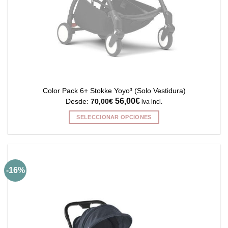
Color Pack 6+ Stokke Yoyo³ (Solo Vestidura)
56,00
€
Desde:
70,00
€
iva incl.
SELECCIONAR OPCIONES
Este
producto
tiene
múltiples
-16%
variantes.
Las
opciones
se
pueden
elegir