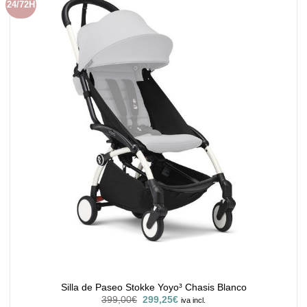
24/72H
Silla de Paseo Stokke Yoyo³ Chasis Blanco
El
El
399,00
€
299,25
€
iva incl.