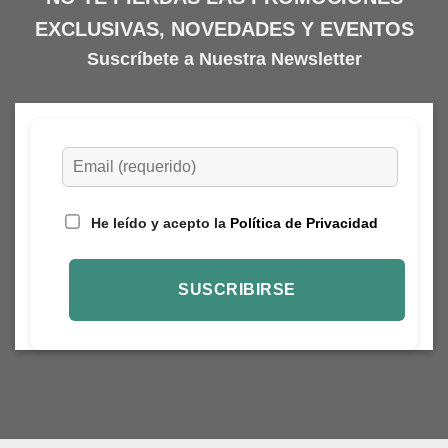
elegir
EXCLUSIVAS, NOVEDADES Y EVENTOS
en
Suscríbete a Nuestra Newsletter
la
página
de
producto
He leído y acepto la
Política de Privacidad