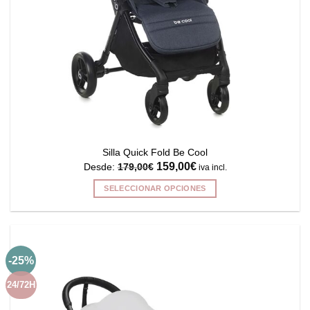
página
de
producto
Silla Quick Fold Be Cool
159,00
€
Desde:
179,00
€
iva incl.
SELECCIONAR OPCIONES
Este
producto
tiene
múltiples
-25%
variantes.
Las
24/72H
opciones
se