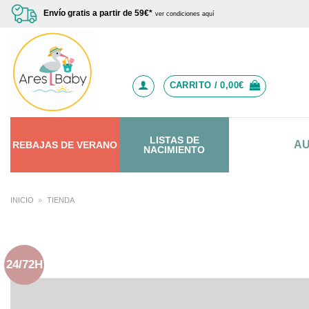
Saltar
Envío gratis a partir de 59€*
ver condiciones aquí
al
contenido
CARRITO /
0,00
€
LISTAS DE
A
REBAJAS
DE
VERANO
NACIMIENTO
INICIO
»
TIENDA
24/72H