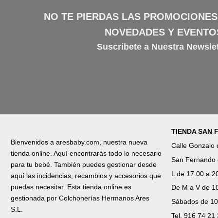
NO TE PIERDAS LAS PROMOCIONES
NOVEDADES Y EVENTO
Suscríbete a Nuestra Newslet
TIENDA SAN
Bienvenidos a aresbaby.com, nuestra nueva
Calle Gonzalo
tienda online. Aquí encontrarás todo lo necesario
San Fernando 
para tu bebé. También puedes gestionar desde
L de 17:00 a 2
aquí las incidencias, recambios y accesorios que
puedas necesitar. Esta tienda online es
De M a V de 10
gestionada por Colchonerías Hermanos Ares
Sábados de 10
S.L.
Tel. 916 74 21