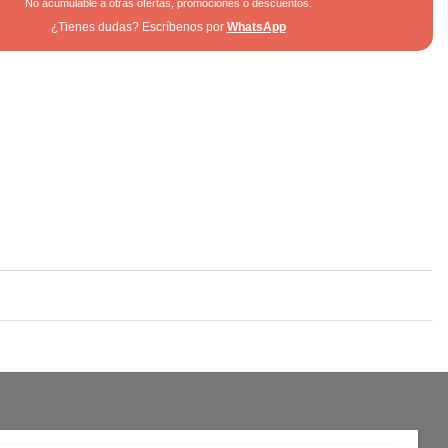
No acumulable a otras ofertas, promociones o descuentos.
¿Tienes dudas? Escríbenos por
WhatsApp