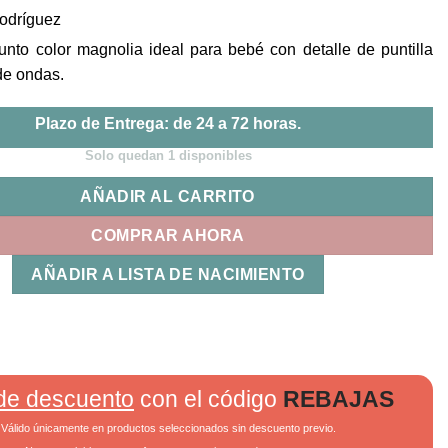
Rodríguez
unto color magnolia ideal para bebé con detalle de puntilla
de ondas.
Plazo de Entrega: de 24 a 72 horas.
Solo quedan 1 disponibles
AÑADIR AL CARRITO
COMPRAR AHORA
AÑADIR A LISTA DE NACIMIENTO
de descuento
con el código
REBAJAS
Válido únicamente en productos seleccionados sin descuento previo.