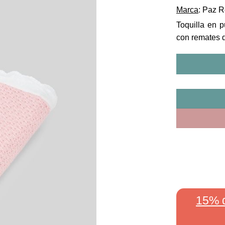
Marca
: Paz 
Toquilla en p
con remates 
15% 