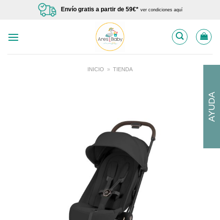
Saltar
Envío gratis a partir de 59€*
ver condiciones aquí
al
contenido
INICIO
»
TIENDA
AYUDA