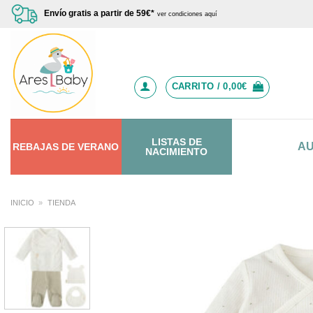
Saltar
Envío gratis a partir de 59€*
ver condiciones aquí
al
contenido
CARRITO /
0,00
€
LISTAS DE
A
REBAJAS
DE
VERANO
NACIMIENTO
INICIO
»
TIENDA