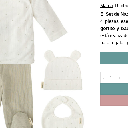
Marca
: Bimb
El
Set de Na
4 piezas ese
gorrito y ba
está realizad
para regalar, 
Set Nacimient