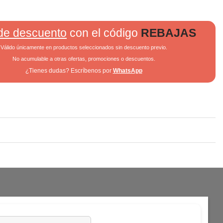
de descuento
con el código
REBAJAS
Válido únicamente en productos seleccionados sin descuento previo.
No acumulable a otras ofertas, promociones o descuentos.
¿Tienes dudas? Escríbenos por
WhatsApp