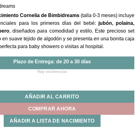
idreams
cimiento Cornelia de Bimbidreams
(talla 0-3 meses) incluye
nciales para los primeros días del bebé:
jubón, polaina,
bero
, diseñados para comodidad y estilo. Este precioso set
o en suave tejido de algodón y se presenta en una bonita caja
perfecta para baby showers o visitas al hospital.
Plazo de Entrega: de 20 a 30 días
Hay existencias
o Primera Puesta Cornelia Bimbidreams cantidad
AÑADIR AL CARRITO
COMPRAR AHORA
AÑADIR A LISTA DE NACIMIENTO