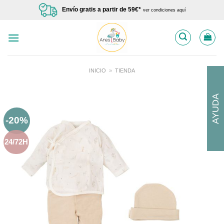
Saltar
Envío gratis a partir de 59€*
ver condiciones aquí
al
contenido
INICIO
»
TIENDA
AYUDA
-20%
24/72H