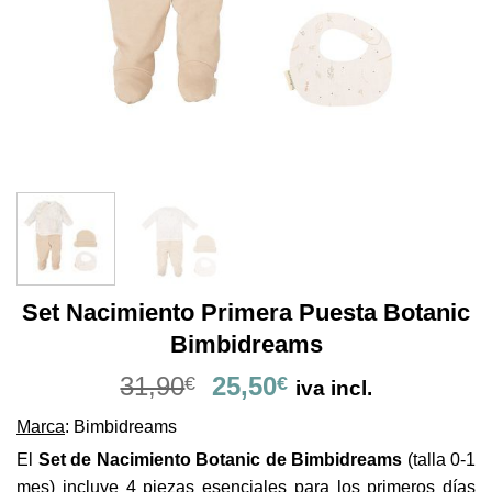
Set Nacimiento Primera Puesta Botanic
Bimbidreams
El
El
31,90
25,50
€
€
iva incl.
precio
precio
Marca
: Bimbidreams
original
actual
era:
es:
El
Set de Nacimiento Botanic de Bimbidreams
(talla 0-1
31,90€.
25,50€.
mes) incluye 4 piezas esenciales para los primeros días