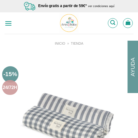
Saltar
Envío gratis a partir de 59€*
ver condiciones aquí
al
contenido
INICIO
»
TIENDA
AYUDA
-15%
24/72H