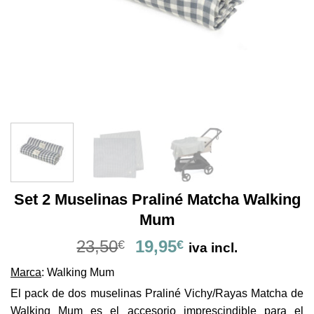
Set 2 Muselinas Praliné Matcha Walking
Mum
El
El
23,50
19,95
€
€
iva incl.
precio
precio
Marca
: Walking Mum
original
actual
era:
es:
El pack de dos muselinas Praliné Vichy/Rayas Matcha de
23,50€.
19,95€.
Walking Mum es el accesorio imprescindible para el