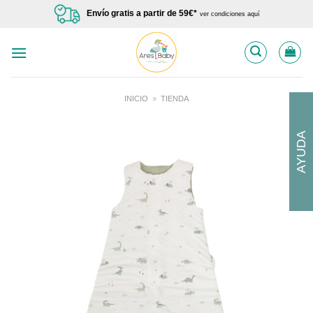
Saltar
Envío gratis a partir de 59€*
ver condiciones aquí
al
contenido
INICIO
»
TIENDA
AYUDA