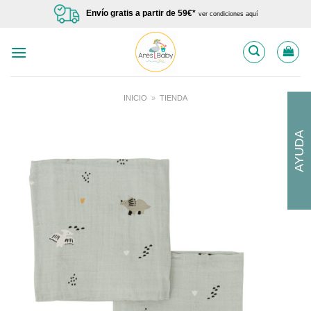
Saltar
Envío gratis a partir de 59€*
ver condiciones aquí
al
contenido
INICIO
»
TIENDA
AYUDA