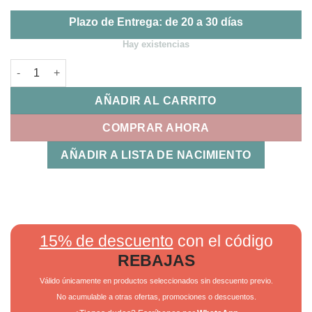
Plazo de Entrega: de 20 a 30 días
Hay existencias
Pack 2 Gasas Bronto Bimbidreams cantidad
AÑADIR AL CARRITO
COMPRAR AHORA
AÑADIR A LISTA DE NACIMIENTO
15% de descuento
con el código
REBAJAS
Válido únicamente en productos seleccionados sin descuento previo.
No acumulable a otras ofertas, promociones o descuentos.