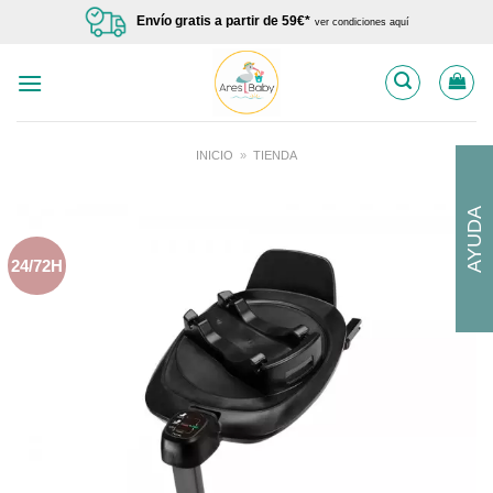
Saltar
Envío gratis a partir de 59€*
ver condiciones aquí
al
contenido
INICIO
»
TIENDA
AYUDA
24/72H