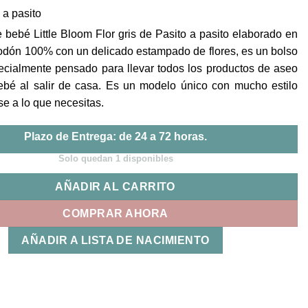
precio
precio
o a pasito
original
actual
era:
es:
 bebé Little Bloom Flor gris de Pasito a pasito elaborado en
22,90€.
19,45€.
godón 100% con un delicado estampado de flores, es un bolso
cialmente pensado para llevar todos los productos de aseo
ebé al salir de casa. Es un modelo único con mucho estilo
e a lo que necesitas.
Plazo de Entrega: de 24 a 72 horas.
Solo quedan 1 disponibles
AÑADIR AL CARRITO
COMPRAR AHORA
AÑADIR A LISTA DE NACIMIENTO