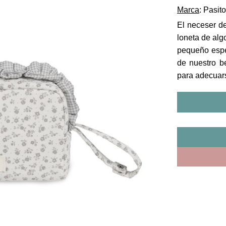
Marca
: Pasit
El neceser de
loneta de al
pequeño espe
de nuestro b
para adecuars