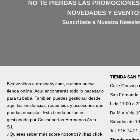
NO TE PIERDAS LAS PROMOCIONES
NOVEDADES Y EVENTO
Suscríbete a Nuestra Newslet
TIENDA SAN
Bienvenidos a aresbaby.com, nuestra nueva
Calle Gonzalo
tienda online. Aquí encontrarás todo lo necesario
San Fernando 
para tu bebé. También puedes gestionar desde
L de 17:00 a 2
aquí las incidencias, recambios y accesorios que
puedas necesitar. Esta tienda online es
De M a V de 10
gestionada por Colchonerías Hermanos Ares
Sábados de 10
S.L.
Tel. 916 74 21
¿Quieres saber más sobre nosotros?
¡haz click
Tienda online