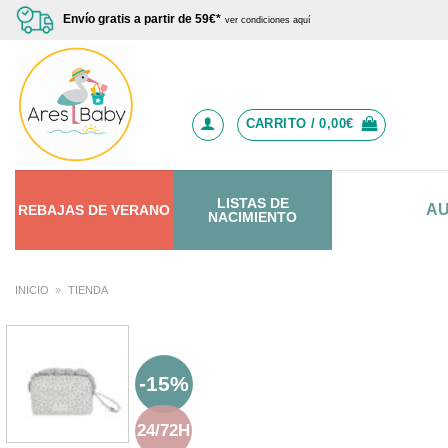
Saltar
Envío gratis a partir de 59€*
ver condiciones aquí
al
contenido
CARRITO /
0,00
€
LISTAS DE
A
REBAJAS
DE
VERANO
NACIMIENTO
INICIO
»
TIENDA
-15%
24/72H