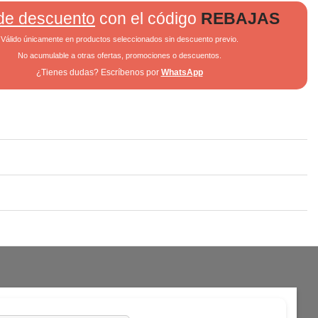
de descuento
con el código
REBAJAS
Válido únicamente en productos seleccionados sin descuento previo.
No acumulable a otras ofertas, promociones o descuentos.
¿Tienes dudas? Escríbenos por
WhatsApp