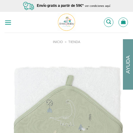
Saltar
Envío gratis a partir de 59€*
ver condiciones aquí
al
contenido
INICIO
»
TIENDA
AYUDA