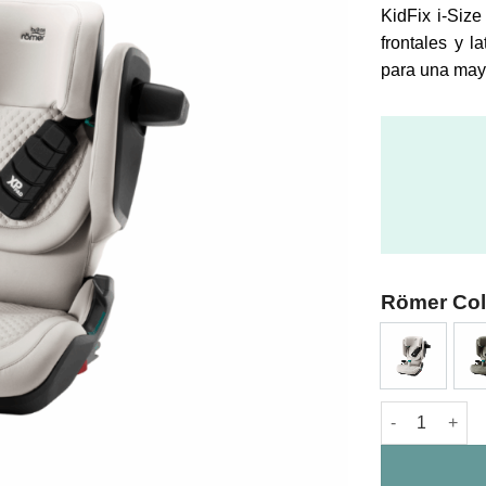
KidFix i-Size
frontales y 
para una may
Römer Col
KidFix Pro Lu