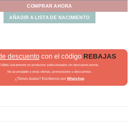
COMPRAR AHORA
AÑADIR A LISTA DE NACIMIENTO
de descuento
con el código
REBAJAS
Válido únicamente en productos seleccionados sin descuento previo.
No acumulable a otras ofertas, promociones o descuentos.
¿Tienes dudas? Escríbenos por
WhatsApp