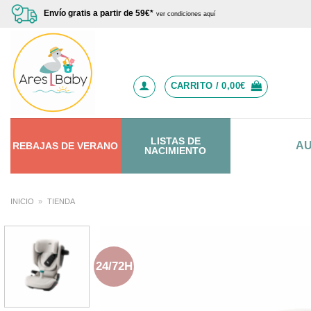
Saltar
Envío gratis a partir de 59€*
ver condiciones aquí
al
contenido
CARRITO /
0,00
€
LISTAS DE
A
REBAJAS
DE
VERANO
NACIMIENTO
INICIO
»
TIENDA
24/72H