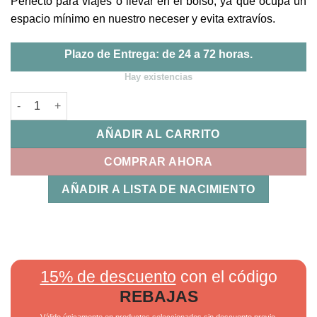
Perfecto para viajes o llevar en el bolso, ya que ocupa un
espacio mínimo en nuestro neceser y evita extravíos.
Plazo de Entrega: de 24 a 72 horas.
Hay existencias
Estuche Manicura Bebe Azul Kiokids cantidad
AÑADIR AL CARRITO
COMPRAR AHORA
AÑADIR A LISTA DE NACIMIENTO
15% de descuento
con el código
REBAJAS
Válido únicamente en productos seleccionados sin descuento previo.