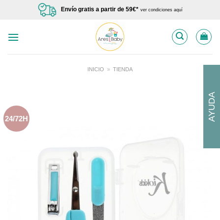
Saltar
Envío gratis a partir de 59€*
ver condiciones aquí
al
contenido
INICIO
»
TIENDA
AYUDA
24/72H