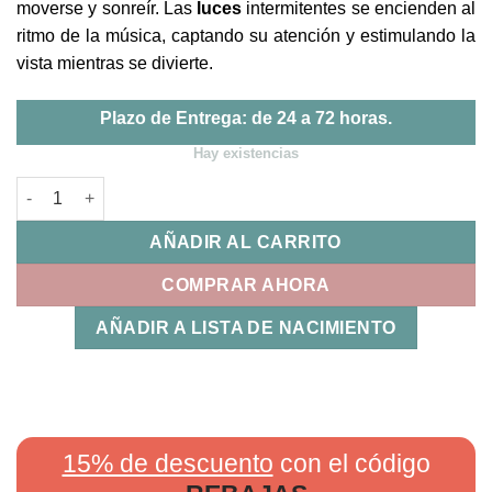
moverse y sonreír. Las
luces
intermitentes se encienden al
ritmo de la música, captando su atención y estimulando la
vista mientras se divierte.
Plazo de Entrega: de 24 a 72 horas.
Hay existencias
Elefante Piano Musical Kiokids cantidad
AÑADIR AL CARRITO
COMPRAR AHORA
AÑADIR A LISTA DE NACIMIENTO
15% de descuento
con el código