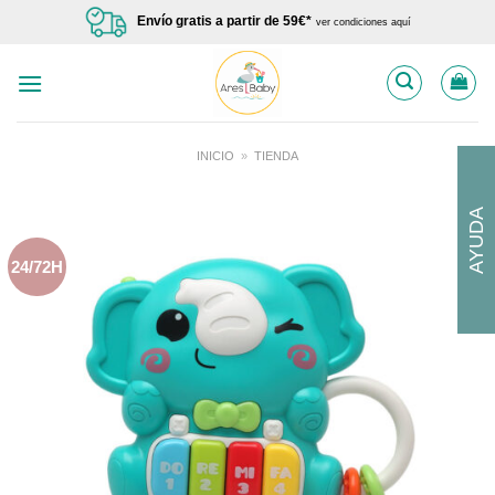
Saltar
Envío gratis a partir de 59€*
ver condiciones aquí
al
contenido
INICIO
»
TIENDA
AYUDA
24/72H