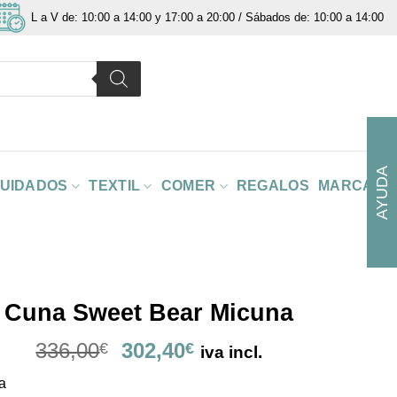
L a V de: 10:00 a 14:00 y 17:00 a 20:00 / Sábados de: 10:00 a 14:00
AYUDA
CUIDADOS
TEXTIL
COMER
REGALOS
MARCAS
Cuna Sweet Bear Micuna
El
El
336,00
302,40
€
€
iva incl.
precio
precio
a
original
actual