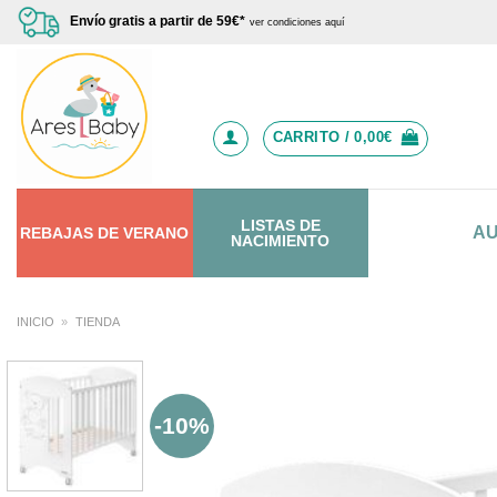
Saltar
Envío gratis a partir de 59€*
ver condiciones aquí
al
contenido
CARRITO /
0,00
€
LISTAS DE
A
REBAJAS
DE
VERANO
NACIMIENTO
INICIO
»
TIENDA
-10%