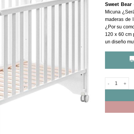
Sweet Bear
e
Micuna ¿Será
maderas de l
¿Por su como
120 x 60 cm 
un diseño muy
Cuna Sweet B