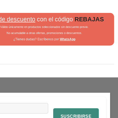
de descuento
con el código
REBAJAS
Válido únicamente en productos seleccionados sin descuento previo.
No acumulable a otras ofertas, promociones o descuentos.
¿Tienes dudas? Escríbenos por
WhatsApp