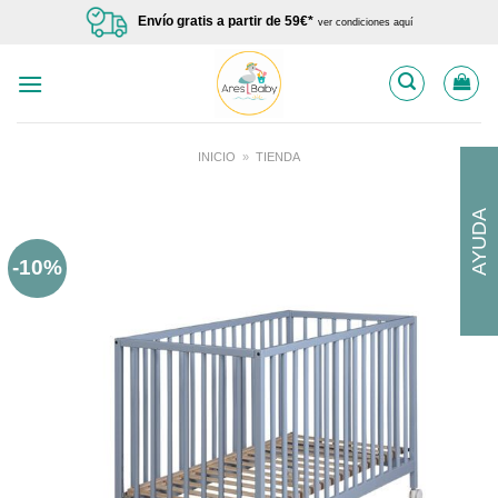
Saltar
Envío gratis a partir de 59€*
ver condiciones aquí
al
contenido
INICIO
»
TIENDA
AYUDA
-10%