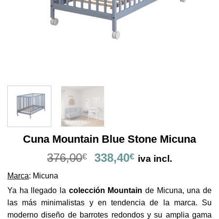
Cuna Mountain Blue Stone Micuna
El
El
376,00
338,40
€
€
iva incl.
precio
precio
Marca
: Micuna
original
actual
era:
es:
Ya ha llegado la
colección Mountain
de Micuna, una de
376,00€.
338,40€.
las más minimalistas y en tendencia de la marca. Su
moderno diseño de barrotes redondos y su amplia gama