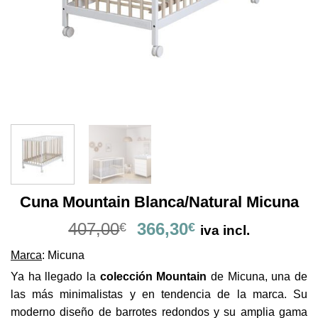
Cuna Mountain Blanca/Natural Micuna
El
El
407,00
366,30
€
€
iva incl.
precio
precio
Marca
: Micuna
original
actual
era:
es:
Ya ha llegado la
colección Mountain
de Micuna, una de
407,00€.
366,30€.
las más minimalistas y en tendencia de la marca. Su
moderno diseño de barrotes redondos y su amplia gama