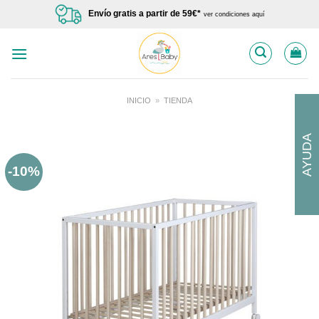
Saltar
Envío gratis a partir de 59€*
ver condiciones aquí
al
contenido
INICIO
»
TIENDA
AYUDA
-10%