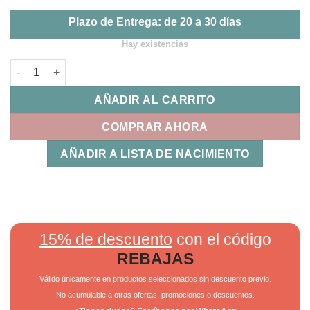
Plazo de Entrega: de 20 a 30 días
Hay existencias
Cubo de actividades Trex Bimbidreams cantidad
AÑADIR AL CARRITO
COMPRAR AHORA
AÑADIR A LISTA DE NACIMIENTO
15% de descuento
con el código
REBAJAS
Válido únicamente en productos seleccionados sin descuento previo.
No acumulable a otras ofertas, promociones o descuentos.