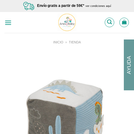
Saltar
Envío gratis a partir de 59€*
ver condiciones aquí
al
contenido
INICIO
»
TIENDA
AYUDA