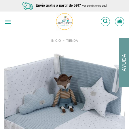
Saltar
Envío gratis a partir de 59€*
ver condiciones aquí
al
contenido
INICIO
»
TIENDA
AYUDA