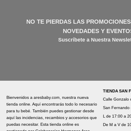
NO TE PIERDAS LAS PROMOCIONES
NOVEDADES Y EVENTO
Suscríbete a Nuestra Newslet
TIENDA SAN
Bienvenidos a aresbaby.com, nuestra nueva
Calle Gonzalo
tienda online. Aquí encontrarás todo lo necesario
San Fernando 
para tu bebé. También puedes gestionar desde
L de 17:00 a 2
aquí las incidencias, recambios y accesorios que
puedas necesitar. Esta tienda online es
De M a V de 10
gestionada por Colchonerías Hermanos Ares