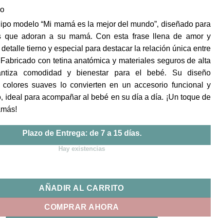
po
ipo modelo “Mi mamá es la mejor del mundo”, diseñado para
s que adoran a su mamá. Con esta frase llena de amor y
 detalle tierno y especial para destacar la relación única entre
 Fabricado con tetina anatómica y materiales seguros de alta
rantiza comodidad y bienestar para el bebé. Su diseño
 colores suaves lo convierten en un accesorio funcional y
lo, ideal para acompañar al bebé en su día a día. ¡Un toque de
amás!
Plazo de Entrega: de 7 a 15 días.
Hay existencias
es Mi mamá es la mejor del mundo...| MI PIPO cantidad
AÑADIR AL CARRITO
COMPRAR AHORA