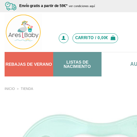
Saltar
Envío gratis a partir de 59€*
ver condiciones aquí
al
contenido
CARRITO /
0,00
€
LISTAS DE
A
REBAJAS
DE
VERANO
NACIMIENTO
INICIO
»
TIENDA