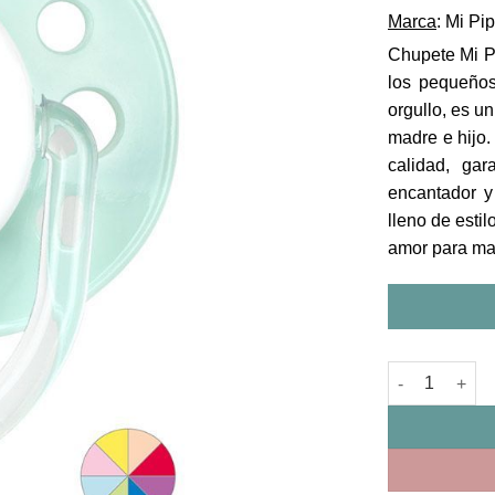
Marca
: Mi Pi
Chupete Mi P
los pequeño
orgullo, es un
madre e hijo.
calidad, ga
encantador y
lleno de esti
amor para m
Chupete color