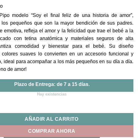
po
ipo modelo “Soy el final feliz de una historia de amor”,
a los pequeños que son la mayor bendición de sus padres.
e emotiva, refleja el amor y la felicidad que trae el bebé a la
ricado con tetina anatómica y materiales seguros de alta
rantiza comodidad y bienestar para el bebé. Su diseño
 colores suaves lo convierten en un accesorio funcional y
lo, ideal para acompañar a los más pequeños en su día a día.
leno de amor!
Plazo de Entrega: de 7 a 15 días.
Hay existencias
 final feliz de una historia...| MI PIPO cantidad
AÑADIR AL CARRITO
COMPRAR AHORA