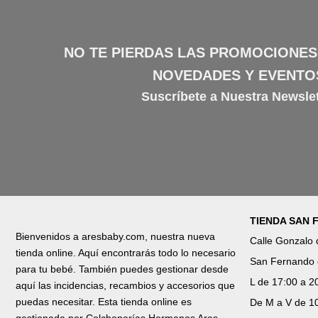
NO TE PIERDAS LAS PROMOCIONES
NOVEDADES Y EVENTO
Suscríbete a Nuestra Newslet
TIENDA SAN
Bienvenidos a aresbaby.com, nuestra nueva
Calle Gonzalo
tienda online. Aquí encontrarás todo lo necesario
San Fernando 
para tu bebé. También puedes gestionar desde
L de 17:00 a 2
aquí las incidencias, recambios y accesorios que
puedas necesitar. Esta tienda online es
De M a V de 10
gestionada por Colchonerías Hermanos Ares