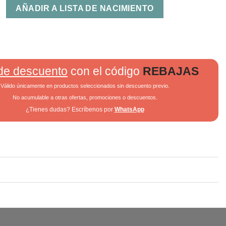
AÑADIR A LISTA DE NACIMIENTO
de descuento
con el código
REBAJAS
Válido únicamente en productos seleccionados sin descuento previo.
No acumulable a otras ofertas, promociones o descuentos.
¿Tienes dudas? Escríbenos por
WhatsApp