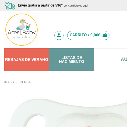
Saltar
Envío gratis a partir de 59€*
ver condiciones aquí
al
contenido
CARRITO /
0,00
€
LISTAS DE
A
REBAJAS
DE
VERANO
NACIMIENTO
INICIO
»
TIENDA