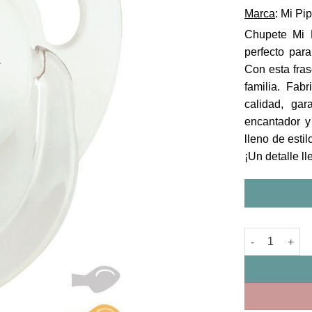
Marca
: Mi Pi
Chupete Mi P
perfecto par
Con esta fras
familia. Fab
calidad, ga
encantador y
lleno de esti
¡Un detalle l
Chupete Soy el