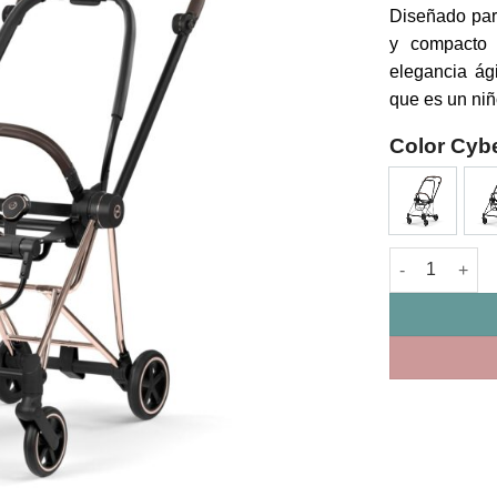
Diseñado para
y compacto 
elegancia ág
que es un ni
Color Cyb
Chasis Mios S