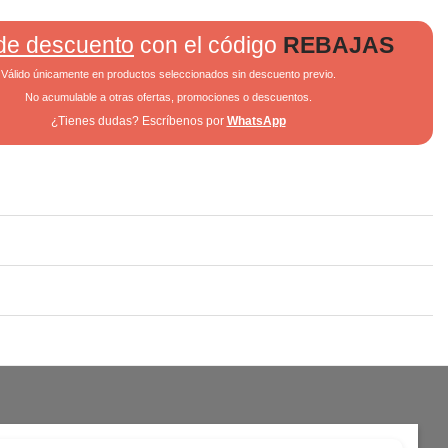
de descuento
con el código
REBAJAS
Válido únicamente en productos seleccionados sin descuento previo.
No acumulable a otras ofertas, promociones o descuentos.
¿Tienes dudas? Escríbenos por
WhatsApp