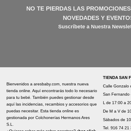
NO TE PIERDAS LAS PROMOCIONES
NOVEDADES Y EVENTO
Suscríbete a Nuestra Newslet
TIENDA SAN
Bienvenidos a aresbaby.com, nuestra nueva
Calle Gonzalo
tienda online. Aquí encontrarás todo lo necesario
San Fernando 
para tu bebé. También puedes gestionar desde
L de 17:00 a 2
aquí las incidencias, recambios y accesorios que
puedas necesitar. Esta tienda online es
De M a V de 10
gestionada por Colchonerías Hermanos Ares
Sábados de 10
S.L.
Tel. 916 74 21
¿Quieres saber más sobre nosotros?
¡haz click