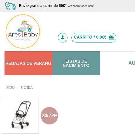
Saltar
Envío gratis a partir de 59€*
ver condiciones aquí
al
contenido
CARRITO /
0,00
€
LISTAS DE
A
REBAJAS
DE
VERANO
NACIMIENTO
INICIO
»
TIENDA
24/72H